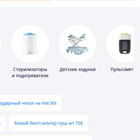
Стерилизаторы
Детские ходунки
Пульсометры
и подогреватели
для детского
питания
ударный чехол на Hot 60i
а
Белый бюстгальтер пуш-ап 75b