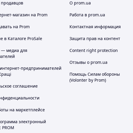
 продавцов
О prom.ua
ернет-магазин
на Prom
Работа в prom.ua
авать на Prom
Контактная информация
 в Каталоге ProSale
Защита прав на контент
 — медиа для
Content right protection
ателей
Отзывы о prom.ua
 интернет-предпринимателей
Кращі
Помощь Силам обороны
(Volonter by Prom)
льское соглашение
онфиденциальности
боты на маркетплейсе
рограмма электронный
с PROM