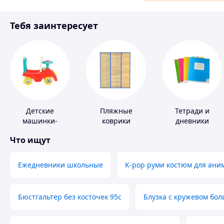
Аксессуары и украшения
Тебя заинтересует
Материалы для ремонта
Спорт и отдых
Детские
Пляжные
Тетради и
машинки-
коврики
дневники
каталки
Что ищут
Ежедневники школьные
K-pop руми костюм для ани
Бюстгальтер без косточек 95с
Блузка с кружевом бо