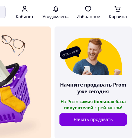
Кабинет
Уведомления
Избранное
Корзина
О! Есть заказ
Начните продавать
Prom
уже сегодня
На
Prom
самая большая база
покупателей
с рейтингом
!
Начать продавать