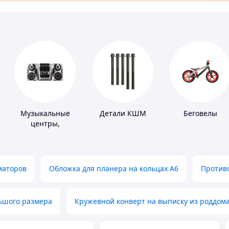
Музыкальные
Детали КШМ
Беговелы
центры,
магнитолы
маторов
Обложка для планера на кольцах А6
Противо
льшого размера
Кружевной конверт на выписку из роддом