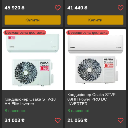
45 920
41 440
₴
₴
Купити
Купити
Безкоштовна доставка
Безкоштовна доставка
Кондиціонер Osaka STVP-
Кондиціонер Osaka STV-18
09HH Power PRO DC
HH Elite Inverter
INVERTER
В наявності
В наявності
34 003
21 056
₴
₴