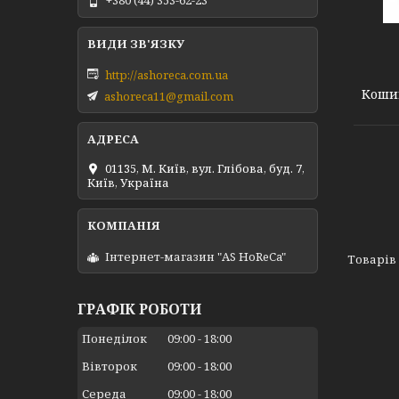
+380 (44) 353-62-23
http://ashoreca.com.ua
Кошик
ashoreca11@gmail.com
01135, М. Київ, вул. Глібова, буд. 7,
Київ, Україна
Інтернет-магазин "AS HoReCa"
ГРАФІК РОБОТИ
Понеділок
09:00
18:00
Вівторок
09:00
18:00
Середа
09:00
18:00