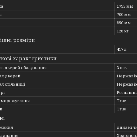
на
1795 мм
а
700 мм
850 мм
128 кг
ішні розміри
417 л
кові характеристики
сть дверей обладнання
3 шт.
ал дверей
Нержавію
л стільниці
Нержавію
ері
Розпашн
зморожування
True
й
True
ні
ження
динамічн
ладнання
Холодиль