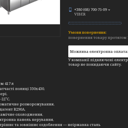
+380 (68) 700-75-09
VIBER
повернення товару протягом 
У компанії підключені електр
товар не покидаючи сайту.
єм 417 л
ратчасті полиці 330х430,
ері,
.-22˚С,
оматичне розморожування,
дагент R290A,
амічне охолодження,
ктронна панель керування,
трішнє та зовнішнє оздоблення — неіржавка сталь