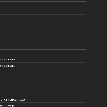
ча сталь
ча сталь
а
е, статистичне
ний стіл