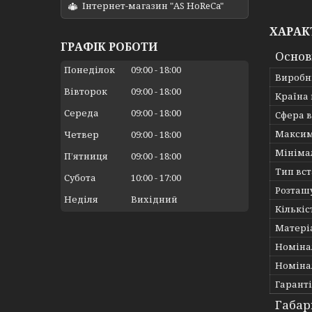
Інтернет-магазин "AS HoReCa"
ХАРАК
ГРАФІК РОБОТИ
Основ
Понеділок
09:00
18:00
Виробн
Вівторок
09:00
18:00
Країна
Середа
09:00
18:00
Сфера 
Максим
Четвер
09:00
18:00
Мініма
Пʼятниця
09:00
18:00
Тип вс
Субота
10:00
17:00
Розташ
Неділя
Вихідний
Кількіс
Матері
Номіна
Номіна
Гарант
Габар