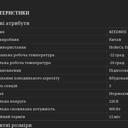
ТЕРИСТИКИ
ні атрибути
ик
REEDNEE
 виробник
Китай
використання
HoReCa, F
альна робоча температура
-22 град.
льна робоча температура
-18 град.
тановлення
Підлогов
ування холодильного агрегату
Вбудова
ть секцій
3
ал
Нержавію
льна напруга
220 В
льна споживана потужність
600 Вт
ійний термін
12 міс
итні розміри