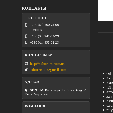
КОНТАКТИ
+380 (68) 700-75-09
VIBER
+380 (93) 342-44-23
+380 (44) 353-62-23
http://ashoreca.com.ua
ashoreca11@gmail.com
Об'
2 ґ
2 дв
-18..
01135, М. Київ, вул. Глібова, буд. 7,
авт
Київ, Україна
хла
дин
еле
вну