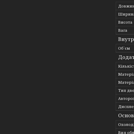
Довжи
Ширин
Висота
Вага
Внутр
Об`єм
Додат
Кількі
Матері
Матеріа
Тип дв
Авторо
Диспле
Основ
Охолод
Вид об