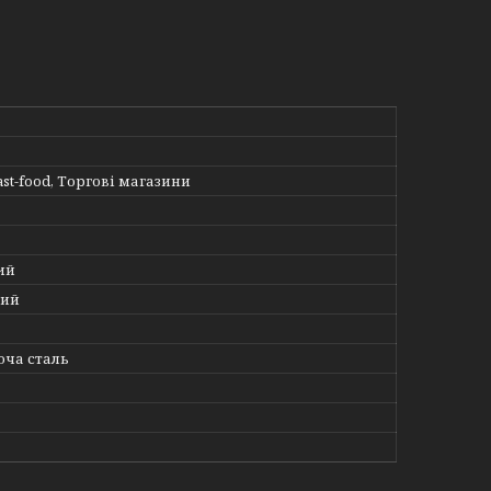
ast-food, Торгові магазини
ий
ний
ча сталь