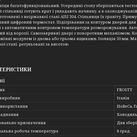
 піци багатофункціональний. Усередині столу зберігаються тесто
й стільниці готують крат і укладають начинку, а в охолоджуваній
готовлені з неіржавкої сталі AISI 304. Стільниця їх граніту. При
ний цифровий термостат. Підігрівання за контуром дверей для
 і з автоматичним контролем температури розморожування. Ав
й від корозії. Самозакривні двері з поворотним механізмом. Ко
мінні модулем із двома або трьома ящиками. Ізоляція 50 мм. Ма
ої сталі, регульовані за висотою.
ТЕРИСТИКИ
ні
ик
FROSTY
 виробник
Італія
використання
HoReCa, F
ладнання
Холодиль
ональне призначення
Для збер
альна робоча температура
8 град.