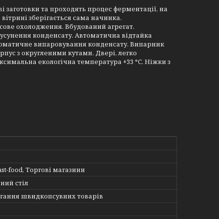
ві заготовки та проходять процес ферментації, на
 вітрині зберігається сама начинка.
мусове охолодження. Вбудований агрегат.
 усунення конденсату. Автоматична відтайка
томатичне випаровування конденсату. Випарник
рпус з округленими кутами. Двері, легко
ксимальна екологічна температура +33 °C. Ніжки з
ast-food, Торгові магазини
ний стіл
ігання швидкопсувних товарів