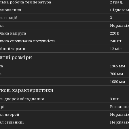
льна робоча температура
2 град.
тановлення
Підлогов
ть секцій
3
ал
Нержавію
льна напруга
220 В
льна споживана потужність
240 Вт
ійний термін
12 міс
итні розміри
на
1365 мм
а
700 мм
1080 мм
кові характеристики
сть дверей обладнання
3 шт.
ері
Розпашн
ал дверей
Нержавію
л стільниці
Нержавію