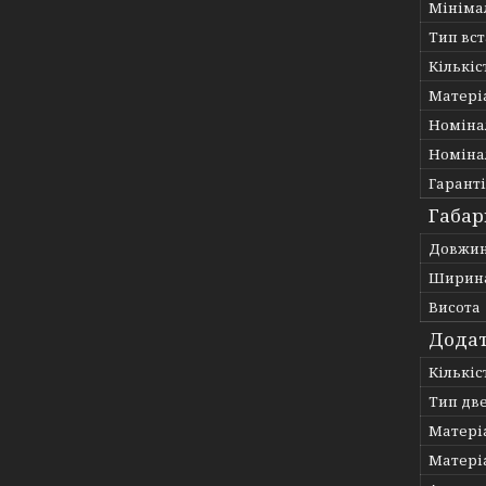
Мініма
Тип вс
Кількіс
Матері
Номіна
Номіна
Гарант
Габар
Довжи
Ширин
Висота
Додат
Кількі
Тип дв
Матері
Матеріа