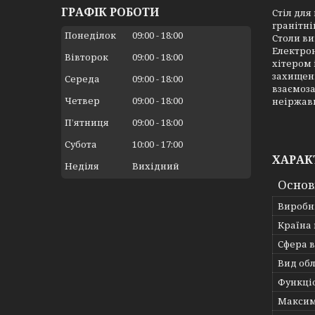
ГРАФІК РОБОТИ
Стіл для
гранітні
Понеділок
09:00
18:00
Столи ви
Електрон
Вівторок
09:00
18:00
хітером
захищени
Середа
09:00
18:00
взаємоза
Четвер
09:00
18:00
неіржавк
Пʼятниця
09:00
18:00
Субота
10:00
17:00
ХАРАК
Неділя
Вихідний
Основ
Виробн
Країна
Сфера 
Вид об
Функці
Максим