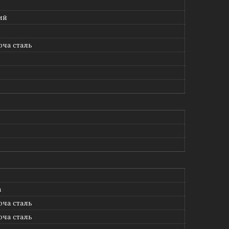
ий
ча сталь
а
ча сталь
ча сталь