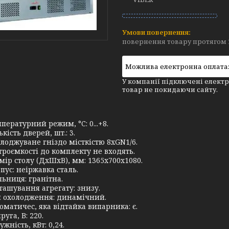
повернення товару протягом 
У компанії підключені електр
товар не покидаючи сайту.
пературний режим, °C: 0...+8.
ькість дверей, шт.: 3.
лоджуване гніздо місткістю 8хGN1/6.
троємкості до комплекту не входять.
мір столу (ДхШхВ), мм: 1365x700x1080.
пус: неіржавка сталь.
льниця: гранітна.
ташування агрегату: знизу.
 охолодження: динамічний.
оматичес
, яка відтайка випарника: є.
руга, В: 220.
ужність, кВт: 0,24.