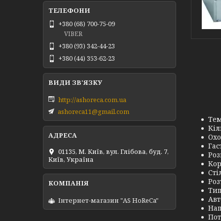
+380 (68) 700-75-09
VIBER
+380 (93) 342-44-23
+380 (44) 353-62-23
http://ashoreca.com.ua
ashoreca11@gmail.com
Тем
Кіл
Охо
Гас
01135, М. Київ, вул. Глібова, буд. 7,
Роз
Київ, Україна
Кор
Сті
Роз
Тип
Авт
Інтернет-магазин "AS HoReCa"
Нап
Пот