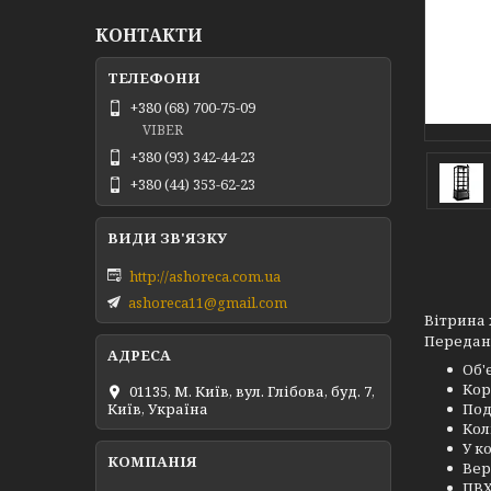
КОНТАКТИ
+380 (68) 700-75-09
VIBER
+380 (93) 342-44-23
+380 (44) 353-62-23
http://ashoreca.com.ua
ashoreca11@gmail.com
Вітрина 
Передана
Об'
Кор
01135, М. Київ, вул. Глібова, буд. 7,
Под
Київ, Україна
Кол
У к
Вер
ПВХ