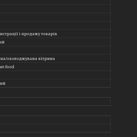
нстрації і продажу товарів
ий
на/охолоджувана вітрина
st-food
ний