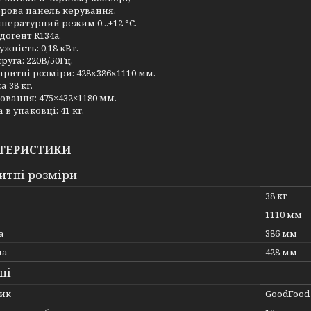
рова панель керування.
пературний режим 0...+12 °C.
догент R134a.
ужність: 0,18 кВт.
руга: 220В/50Гц.
аритні розміри: 428x386x1110 мм.
а 38 кг.
овання: 475×432×1180 мм.
 в упаковці: 41 кг.
ТЕРИСТИКИ
итні розміри
38 кг
1110 мм
а
386 мм
на
428 мм
ні
ик
GoodFood