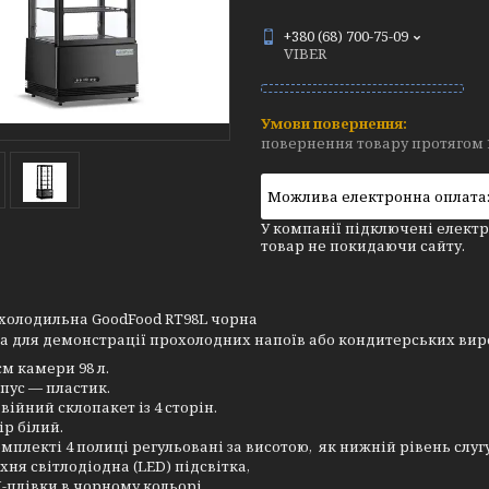
+380 (68) 700-75-09
VIBER
повернення товару протягом 
У компанії підключені електр
товар не покидаючи сайту.
холодильна GoodFood RT98L чорна
 для демонстрації прохолодних напоїв або кондитерських виро
єм камери 98 л.
пус — пластик.
війний склопакет із 4 сторін.
ір білий.
омплекті 4 полиці регульовані за висотою, як нижній рівень слуг
хня світлодіодна (LED) підсвітка,
-плівки в чорному кольорі,