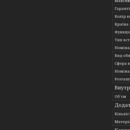
Максим
Гарант
Колір к
Країна
Функці
Тип вс
Номіна
Вид об
Сфера 
Номіна
Розташ
Внутр
Об`єм
Додат
Кількіс
Матері