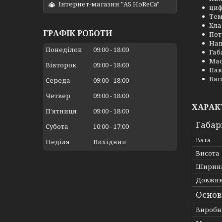
Інтернет-магазин "AS HoReCa"
циф
Тем
Хла
ГРАФІК РОБОТИ
Пот
Нап
Понеділок
09:00
18:00
Габ
Мас
Вівторок
09:00
18:00
Пак
Вага
Середа
09:00
18:00
Четвер
09:00
18:00
ХАРАК
Пʼятниця
09:00
18:00
Габар
Субота
10:00
17:00
Вага
Неділя
Вихідний
Висота
Ширин
Довжи
Основ
Виробн