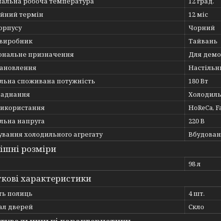
альна робоча температура
12 град.
ійний термін
12 міс
орпусу
Чорний
 виробник
Тайвань
ональне призначення
Для демо
тановлення
Настільн
льна споживана потужність
180 Вт
ладнання
Холодиль
використання
HoReCa, Fa
льна напруга
220 В
ування холодильного агрегату
Вбудова
ішні розміри
98 л
кові характеристики
ть полиць
4 шт.
ал дверей
Скло