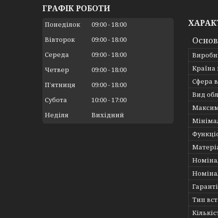
ГРАФІК РОБОТИ
ХАРАК
Понеділок
09:00
18:00
Основ
Вівторок
09:00
18:00
Середа
09:00
18:00
Виробн
Країна
Четвер
09:00
18:00
Сфера 
Пʼятниця
09:00
18:00
Вид об
Субота
10:00
17:00
Максим
Неділя
Вихідний
Мініма
Функці
Матері
Номіна
Номіна
Гарант
Тип вс
Кількіс