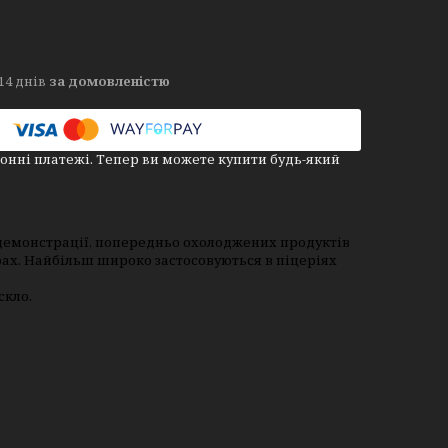
14 днів
за домовленістю
онні платежі. Тепер ви можете купити будь-який
 демонстрації, попередньо охолоджених продуктів
барах. Найбільш широко застосовуються в піцеріях
скло.