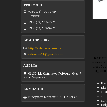
+380 (68) 700-75-09
VIBER
+380 (93) 342-44-23
+380 (44) 353-62-23
http://ashoreca.com.ua
ashoreca11@gmail.com
Настільн
(салатів
для збер
Вітрини 
01135, М. Київ, вул. Глібова, буд. 7,
Київ, Україна
Нас
під
тем
еле
Інтернет-магазин "AS HoReCa"
хол
неі