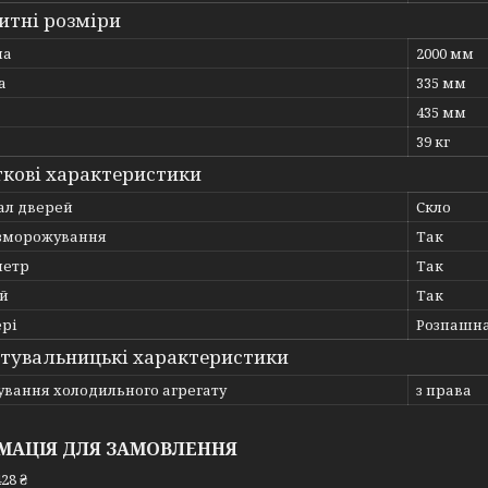
итні розміри
на
2000 мм
а
335 мм
435 мм
39 кг
кові характеристики
ал дверей
Скло
зморожування
Так
метр
Так
й
Так
ері
Розпашн
тувальницькі характеристики
ування холодильного агрегату
з права
МАЦІЯ ДЛЯ ЗАМОВЛЕННЯ
28 ₴