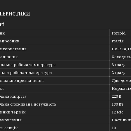
ТЕРИСТИКИ
ні
ик
Forcold
 виробник
Італія
використання
HoReCa, F
ладнання
Холодиль
альна робоча температура
8 град.
льна робоча температура
2 град.
ональне призначення
Для демо
ал
Нержавію
льна напруга
220 В
льна споживана потужність
130 Вт
ійний термін
12 міс
тановлення
Настільн
ть секцій
10