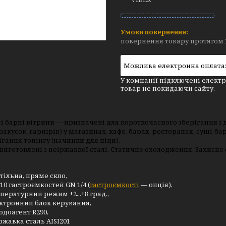
повернення товару протягом 
У компанії підключені електр
товар не покидаючи сайту.
і барні вітрини — призначені для короткочасного зберігання і
, закусок, гарнірів) у магазинах, кафе, барах, ресторанах, суші-
ігання топінгу (начинки для піци).
виготовлені з неіржавкої сталі. Статичне охолодження. Захисне 
тільна, пряме скло,
 10 гастроємкостей GN 1/4 (
гастроємкості
— опція),
пературний режим +2...+8 град.,
ктронний блок керування,
одоагент R290,
ржавка сталь AISI201