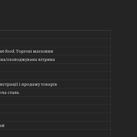
ast-food, Торгові магазини
на/охолоджувана вітрина
нстрації і продажу товарів
ча сталь
ий