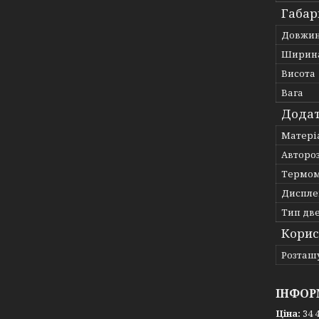
Габар
Довжи
Ширин
Висота
Вага
Додат
Матері
Авторо
Термо
Диспле
Тип дв
Корис
Розташ
ІНФОР
Ціна:
34 4