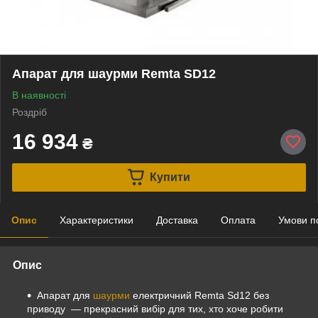
Апарат для шаурми Remta SD12
В наявності
Роздріб
16 934
₴
Купити
Опис
Характеристики
Доставка
Оплата
Умови п
Опис
Апарат для
шаурми
електричний Remta Sd12 без
приводу — прекрасний вибір для тих, хто хоче робити