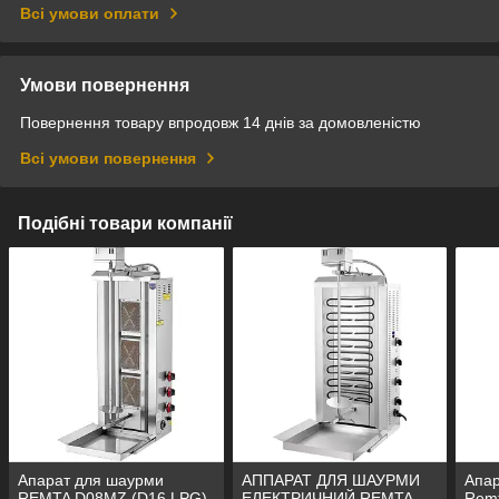
Всі умови оплати
Умови повернення
Повернення товару впродовж 14 днів за домовленістю
Всі умови повернення
Подібні товари компанії
Апарат для шаурми
АППАРАТ ДЛЯ ШАУРМИ
Апа
REMTA D08MZ (D16 LPG)
ЕЛЕКТРИЧНИЙ REMTA
Remt