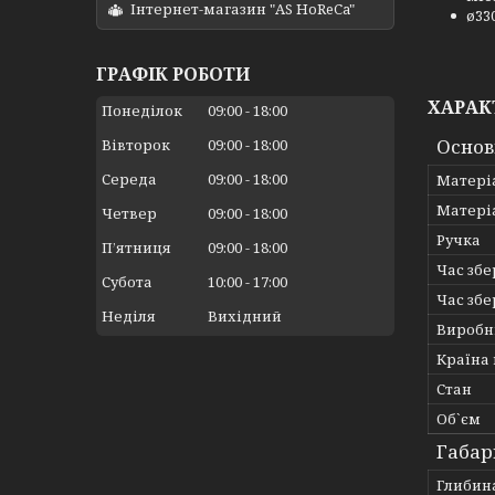
Інтернет-магазин "AS HoReCa"
ø33
ГРАФІК РОБОТИ
ХАРАК
Понеділок
09:00
18:00
Основ
Вівторок
09:00
18:00
Середа
09:00
18:00
Матері
Матері
Четвер
09:00
18:00
Ручка
Пʼятниця
09:00
18:00
Час зб
Субота
10:00
17:00
Час зб
Неділя
Вихідний
Виробн
Країна
Стан
Об`єм
Габар
Глибин