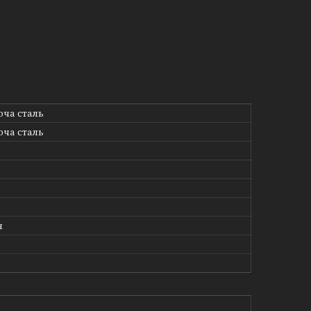
ча сталь
ча сталь
я