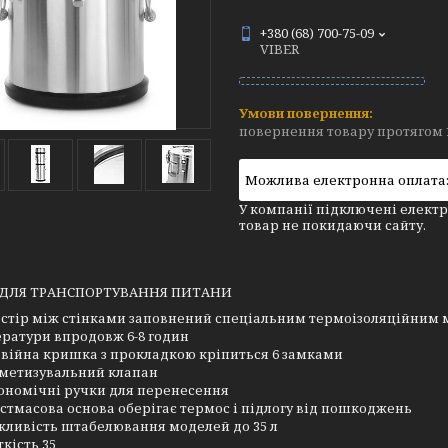
+380 (68) 700-75-09
VIBER
повернення товару протягом 
У компанії підключені електр
товар не покидаючи сайту.
 ДЛЯ ТРАНСПОРТУВАННЯ ПИТАНИ
стір між стінками заповнений спеціальним термоізоляційним м
ратури впродовж 6-8 годин
війна кришка з прокладкою кріпиться 6 замками
метизувальний клапан
ономічні ручки для перенесення
стмасова основа оберігає термос і підлогу від пошкоджень
ливість штабелювання моделей до 35 л
ткість 35