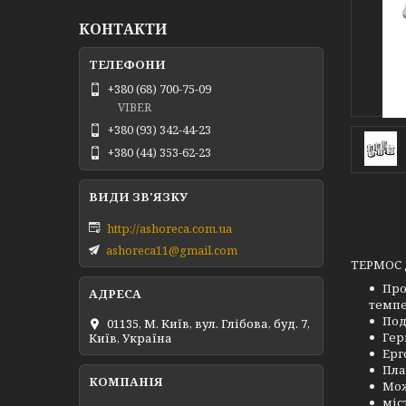
КОНТАКТИ
+380 (68) 700-75-09
VIBER
+380 (93) 342-44-23
+380 (44) 353-62-23
http://ashoreca.com.ua
ashoreca11@gmail.com
ТЕРМОС
Про
темпе
Под
01135, М. Київ, вул. Глібова, буд. 7,
Гер
Київ, Україна
Ерг
Пла
Мож
міс