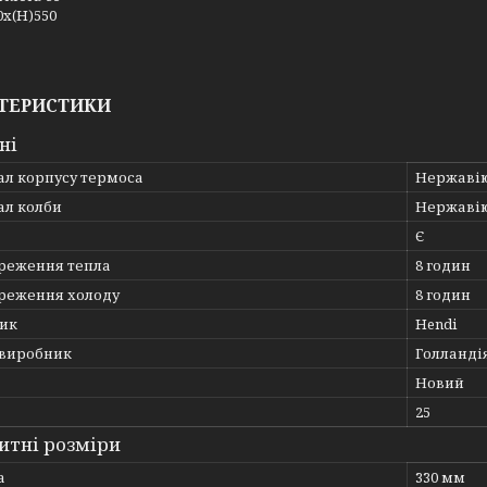
0x(H)550
ТЕРИСТИКИ
ні
ал корпусу термоса
Нержавію
ал колби
Нержавію
Є
ереження тепла
8 годин
ереження холоду
8 годин
ик
Hendi
 виробник
Голланді
Новий
25
итні розміри
а
330 мм