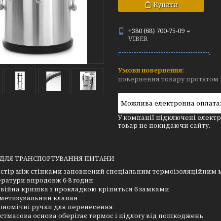
Купити
+380 (68) 700-75-09
VIBER
повернення товару протягом 
У компанії підключені електр
товар не покидаючи сайту.
 ДЛЯ ТРАНСПОРТУВАННЯ ПИТАНИ
стір між стінками заповнений спеціальним термоізоляційним м
ратури впродовж 6-8 годин
війна кришка з прокладкою кріпиться 6 замками
метизувальний клапан
ономічні ручки для перенесення
стмасова основа оберігає термос і підлогу від пошкоджень