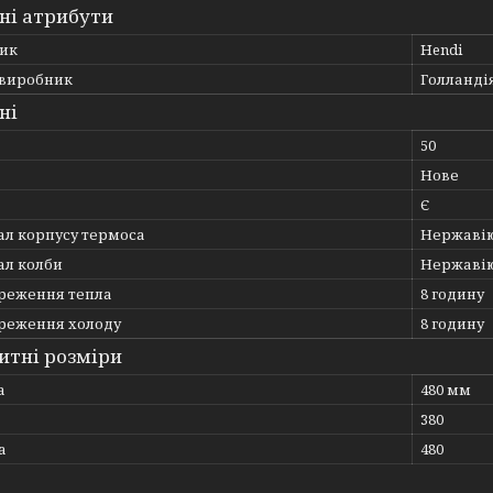
ні атрибути
ик
Hendi
 виробник
Голланді
ні
50
Нове
Є
ал корпусу термоса
Нержавію
ал колби
Нержавію
ереження тепла
8 годину
ереження холоду
8 годину
итні розміри
а
480 мм
380
а
480