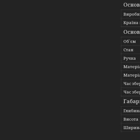
Основ
Виробн
Країна
Основ
Об`єм
Стан
Ручка
Матері
Матері
Час зб
Час зб
Габар
Глибин
Висота
Ширин