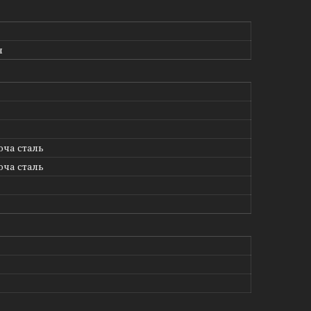
я
ча сталь
ча сталь