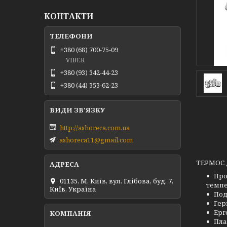
КОНТАКТИ
+380 (68) 700-75-09
VIBER
+380 (93) 342-44-23
+380 (44) 353-62-23
http://ashoreca.com.ua
ashoreca11@gmail.com
ТЕРМОС
Про
01135, М. Київ, вул. Глібова, буд. 7,
темпе
Київ, Україна
Под
Гер
Ерг
Пла