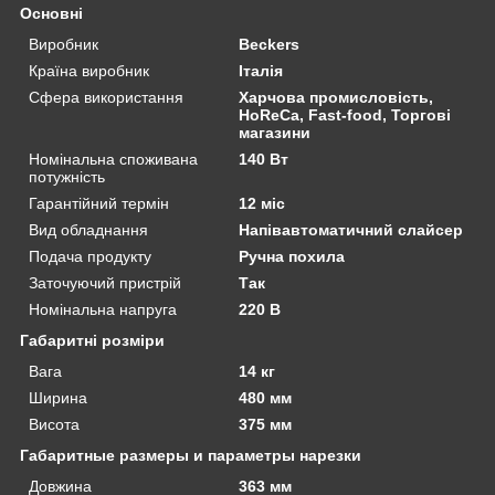
Основні
Виробник
Beckers
Країна виробник
Італія
Сфера використання
Харчова промисловість,
HoReCa, Fast-food, Торгові
магазини
Номінальна споживана
140 Вт
потужність
Гарантійний термін
12 міс
Вид обладнання
Напівавтоматичний слайсер
Подача продукту
Ручна похила
Заточуючий пристрій
Так
Номінальна напруга
220 В
Габаритні розміри
Вага
14 кг
Ширина
480 мм
Висота
375 мм
Габаритные размеры и параметры нарезки
Довжина
363 мм