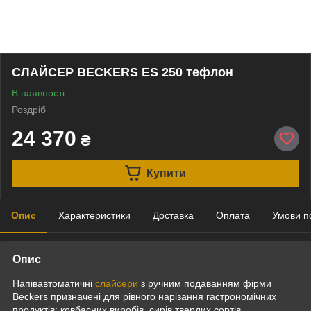
СЛАЙСЕР BECKERS ES 250 тефлон
В наявності
Роздріб
24 370
₴
Купити
Опис
Характеристики
Доставка
Оплата
Умови п
Опис
Напівавтоматичні
слайсери
з ручним подаванням фірми
Beckers призначені для рівного нарізання гастрономічних
продуктів: ковбасних виробів, сирів твердих сортів,