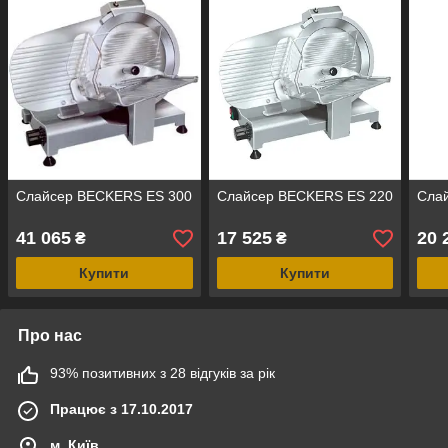
Слайсер BECKERS ES 300
Слайсер BECKERS ES 220
Сла
41 065
17 525
20 
₴
₴
Купити
Купити
Про нас
93% позитивних з 28 відгуків за рік
Працює з 17.10.2017
м. Київ