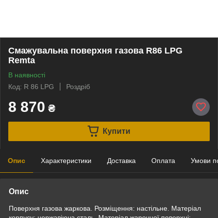
Смажувальна поверхня газова R86 LPG
Remta
В наявності
Код: R 86 LPG
Роздріб
8 870
₴
Купити
Опис
Характеристики
Доставка
Оплата
Умови п
Опис
Поверхня газова жаркова. Розміщення: настільне. Матеріал
корпусу: нержавіюча сталь. Матеріал жарочної поверхні: