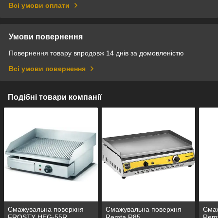
Всі умови оплати
Умови повернення
Повернення товару впродовж 14 днів за домовленістю
Всі умови повернення
Подібні товари компанії
Смажувальна поверхня
Смажувальна поверхня
Сма
FROSTY HEG-55R
Remta R85
Rem