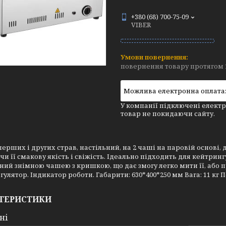
+380 (68) 700-75-09
VIBER
повернення товару протягом 
У компанії підключені електр
товар не покидаючи сайту.
ерших і других страв, настільний, на 2 чаші на паровій основі,
чи її смакову якість і свіжість. Ідеально підходить для кейтринг
ий знімною чашею з кришкою, що дає змогу легко мити її, або п
улятор. Індикатор роботи. Габарити: 630*400*250 мм Вага: 11 кг По
ТЕРИСТИКИ
ні