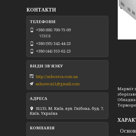
КОНТАКТИ
+380 (68) 700-75-09
VIBER
+380 (93) 342-44-23
+380 (44) 353-62-23
http://ashoreca.com.ua
ashoreca11@gmail.com
Марміт п
зберігаю
Обладнан
Терморег
01135, М. Київ, вул. Глібова, буд. 7,
Київ, Україна
ХАРАК
Основ