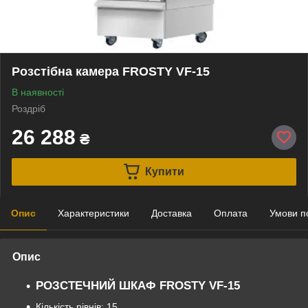
Розстібна камера FROSTY VF-15
В наявності
Роздріб
26 288
₴
Купити
Опис
Характеристики
Доставка
Оплата
Умови п
Опис
РОЗСТЕЧНИЙ ШКАФ FROSTY VF-15
Кількість рівнів: 15