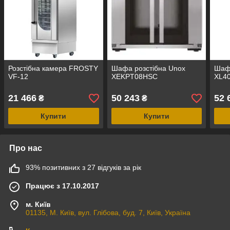
Розстібна камера FROSTY
Шафа розстібна Unox
Шафа
VF-12
XEKPT08HSC
XL4
21 466
50 243
52 
₴
₴
Купити
Купити
Про нас
93% позитивних з 27 відгуків за рік
Працює з 17.10.2017
м. Київ
01135, М. Київ, вул. Глібова, буд. 7, Київ, Україна