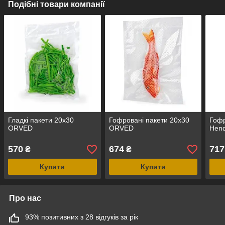
Подібні товари компанії
Гладкі пакети 20х30
Гофровані пакети 20х30
Гофр
ORVED
ORVED
Hend
570
674
717
₴
₴
Купити
Купити
Про нас
93% позитивних з 28 відгуків за рік