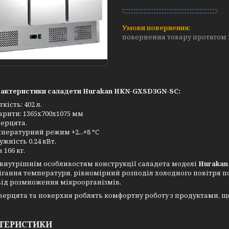
повернення товару протягом 
актеристики саладети Hurakan HKN-GXSD3GN-SC:
кість: 402 л.
арити: 1365х700х1075 мм
верцята.
пературний режим +2...+8 °C
ужність 0,24 кВт.
 166 кг.
внутрішнім особливостям конструкції саладета моделі
Huraka
ігання температури, рівномірний розподіл холодного повітря пов
від розмноження мікроорганізмів.
верцята та поверхня роблять комфортну роботу з продуктами, щ
ТЕРИСТИКИ