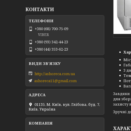
КОНТАКТИ
+380 (68) 700-75-09
VIBER
+380 (93) 342-44-23
+380 (44) 353-62-23
Хар
Міст
Габ
3 д
http://ashoreca.com.ua
Тем
Пот
ashoreca11@gmail.com
Вага
Завдяки 
для збер
захисту 
01135, М. Київ, вул. Глібова, буд. 7,
Київ, Україна
Зручні д
ХАРАК