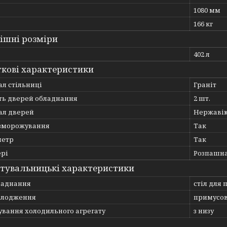
1080 мм
166 кг
ішні розміри
402 л
кові характеристики
л стільниці
Граніт
сть дверей обладнання
2 шт.
ал дверей
Нержавію
зморожування
Так
метр
Так
ері
Розпашн
тувальницькі характеристики
ладнання
стіл для 
олодження
примусо
ування холодильного агрегату
з низу