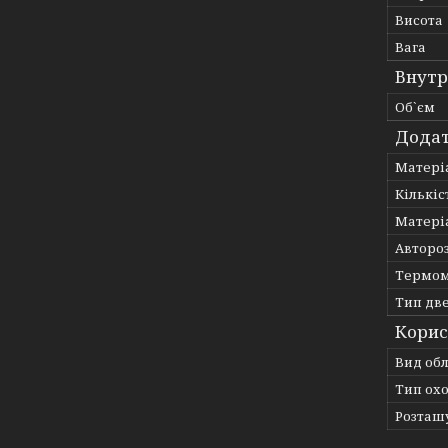
Висота
Вага
Внутр
Об`єм
Додат
Матеріа
Кількі
Матері
Авторо
Термо
Тип дв
Корис
Вид об
Тип ох
Розташ