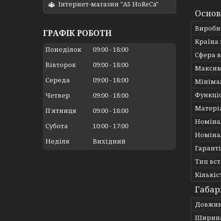
Інтернет-магазин "AS HoReCa"
Основ
Виробн
ГРАФІК РОБОТИ
Країна
Понеділок
09:00
18:00
Сфера 
Вівторок
09:00
18:00
Максим
Середа
09:00
18:00
Мініма
Функці
Четвер
09:00
18:00
Матері
Пʼятниця
09:00
18:00
Номіна
Субота
10:00
17:00
Номіна
Неділя
Вихідний
Гарант
Тип вс
Кількіс
Габар
Довжи
Ширин