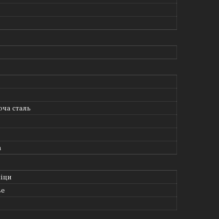
ча сталь
а
піци
ве