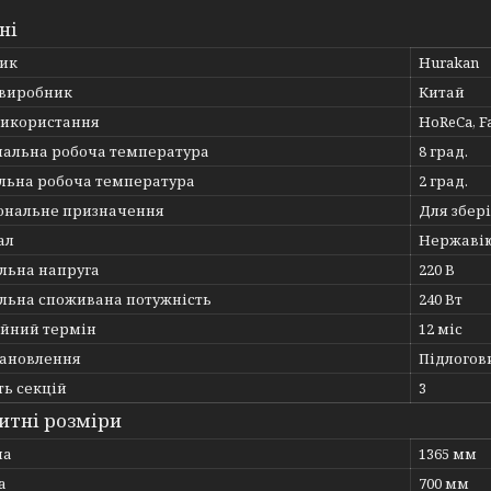
ні
ик
Hurakan
 виробник
Китай
використання
HoReCa, F
альна робоча температура
8 град.
льна робоча температура
2 град.
ональне призначення
Для збер
ал
Нержавію
льна напруга
220 В
льна споживана потужність
240 Вт
ійний термін
12 міс
тановлення
Підлогов
ть секцій
3
итні розміри
на
1365 мм
а
700 мм