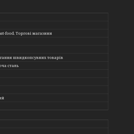
ast-food, Торгові магазини
ігання швидкопсувних товарів
ча сталь
ий