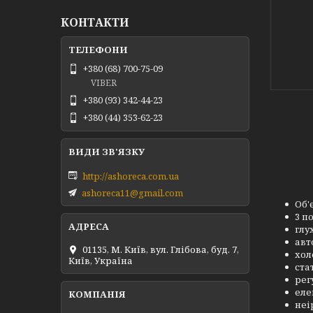
КОНТАКТИ
+380 (68) 700-75-09
VIBER
+380 (93) 342-44-23
+380 (44) 353-62-23
http://ashoreca.com.ua
ashoreca11@gmail.com
Об'
3 п
глух
авт
01135, М. Київ, вул. Глібова, буд. 7,
хол
Київ, Україна
ста
рег
еле
неі