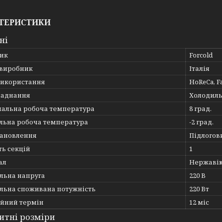
ТЕРИСТИКИ
ні
ик
Forcold
 виробник
Італія
використання
HoReCa, Fa
ладнання
Холодил
альна робоча температура
8 град.
льна робоча температура
-2 град.
тановлення
Підлогов
ть секцій
1
ал
Нержавію
льна напруга
220 В
льна споживана потужність
220 Вт
ійний термін
12 міс
итні розміри