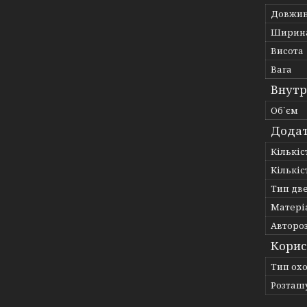
Довжи
Ширин
Висота
Вага
Внутр
Об`єм
Додат
Кількіс
Кількі
Тип дв
Матері
Авторо
Корис
Тип ох
Розташ