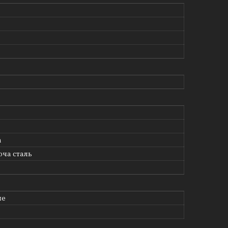
а
ча сталь
не