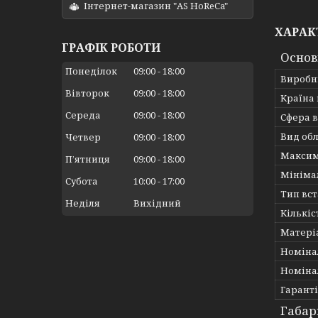
Інтернет-магазин "AS HoReCa"
ХАРАК
ГРАФІК РОБОТИ
Основ
Понеділок
09:00
18:00
Виробн
Вівторок
09:00
18:00
Країна
Середа
09:00
18:00
Сфера 
Вид об
Четвер
09:00
18:00
Максим
Пʼятниця
09:00
18:00
Мініма
Субота
10:00
17:00
Тип вс
Неділя
Вихідний
Кількіс
Матері
Номіна
Номіна
Гарант
Габар