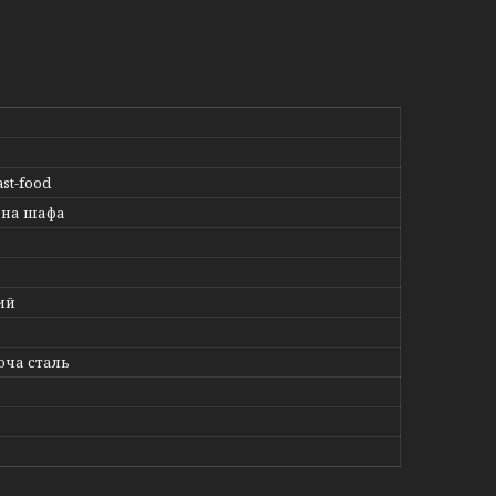
st-food
ьна шафа
ий
ча сталь