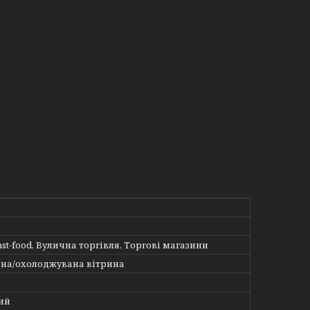
ast-food, Вулична торгівля, Торгові магазини
на/охолоджувана вітрина
ий