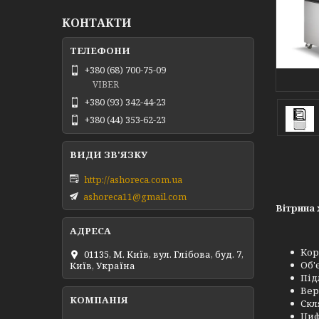
КОНТАКТИ
+380 (68) 700-75-09
VIBER
+380 (93) 342-44-23
+380 (44) 353-62-23
http://ashoreca.com.ua
ashoreca11@gmail.com
Вітрина
Кор
01135, М. Київ, вул. Глібова, буд. 7,
Об'
Київ, Україна
Під
Вер
Скл
Циф