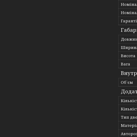
Номіна
Номіна
Гарант
Габар
Довжи
Ширин
Висота
Вага
Внутр
Об`єм
Додат
Кількіс
Кількі
Тип дв
Матері
Авторо