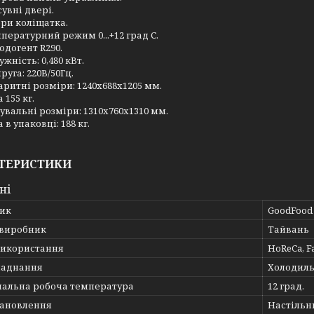
сувні двері.
ри коліщатка.
пературний режим 0...+12 град С.
одогент R290.
ужність: 0,480 кВт.
руга: 220В/50Гц.
аритні розміри: 1240x688x1205 мм.
 155 кг.
увальні розміри: 1310х760х1310 мм.
 в упаковці: 188 кг.
ТЕРИСТИКИ
ні
ик
GoodFood
 виробник
Тайвань
використання
HoReCa, F
ладнання
Холодиль
альна робоча температура
12 град.
тановлення
Настільн