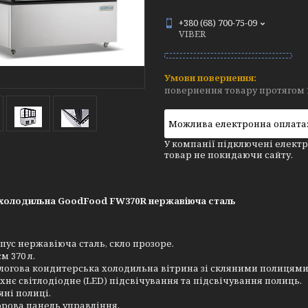
+380 (68) 700-75-09
VIBER
повернення товару протягом 
У компанії підключені електр
товар не покидаючи сайту.
 холодильна GoodFood FW370R нержавіюча сталь
пус нержавіюча сталь, скло прозоре.
єм 370 л.
логова кондитерська холодильна вітрина зі скляними полицями
хнє світлодіодне (LED) підсвічування та підсвічування полиць.
яні полиці.
рова панель управління.