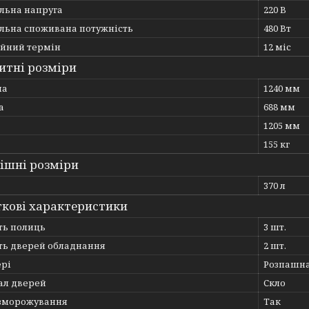
льна напруга
220 В
льна споживана потужність
480 Вт
ійний термін
12 міс
итні розміри
на
1240 мм
а
688 мм
1205 мм
155 кг
ішні розміри
370 л
кові характеристики
ть полиць
3 шт.
сть дверей обладнання
2 шт.
ері
Розпашн
ал дверей
Скло
зморожування
Так