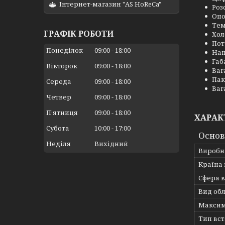
Інтернет-магазин "AS HoReCa"
Роз
Опо
Тем
ГРАФІК РОБОТИ
Хол
Пот
Понеділок
09:00
18:00
Нап
Габ
Вівторок
09:00
18:00
Вага
Пак
Середа
09:00
18:00
Вага
Четвер
09:00
18:00
Пʼятниця
09:00
18:00
ХАРАК
Субота
10:00
17:00
Основ
Неділя
Вихідний
Виробн
Країна
Сфера 
Вид об
Максим
Тип вс