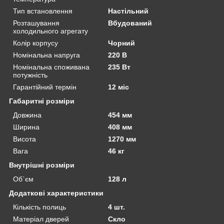
Тип встановлення
Настільний
Розташування
Вбудований
холодильного агрегату
Колір корпусу
Чорний
Номінальна напруга
220 В
Номінальна споживана
235 Вт
потужність
Гарантійний термін
12 міс
Габаритні розміри
Довжина
454 мм
Ширина
408 мм
Висота
1270 мм
Вага
46 кг
Внутрішні розміри
Об`єм
128 л
Додаткові характеристики
Кількість полиць
4 шт.
Матеріал дверей
Скло