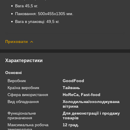
Вага 45,5 кг.
Паковання: 500х455х1305 мм.
Вага в упаковці: 49,5 кг.
Приховати
Характеристики
Основні
Виробник
GoodFood
Країна виробник
Тайвань
Сфера використання
HoReCa, Fast-food
Вид обладнання
Холодильна/охолоджувана
вітрина
Функціональне
Для демонстрації і продажу
призначення
товарів
Максимальна робоча
12 град.
температура