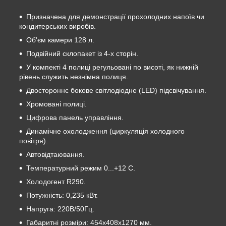
Призначена для демонстрації прохолодних напоїв чи
кондитерських виробів.
Об'єм камери 128 л.
Подвійний склопакет із 4-х сторін.
У компекті 4 полиці регульовані по висоті, як нижній
рівень служить незнімна полиця.
Двостороннє бокове світлодіодне (LED) підсвічування.
Хромовані полиці.
Цифрова панель управління.
Динамічне охолодження (циркуляція холодного
повітря).
Автовідтаювання.
Температурний режим 0...+12 С.
Холодогент R290.
Потужність: 0,235 кВт.
Напруга: 220В/50Гц.
Габаритні розміри: 454x408x1270 мм.