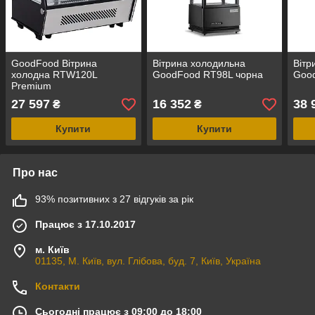
GoodFood Вітрина
Вітрина холодильна
Вітр
холодна RTW120L
GoodFood RT98L чорна
Goo
Premium
27 597
16 352
38 
₴
₴
Купити
Купити
Про нас
93% позитивних з 27 відгуків за рік
Працює з 17.10.2017
м. Київ
01135, М. Київ, вул. Глібова, буд. 7, Київ, Україна
Контакти
Сьогодні працює з 09:00 до 18:00