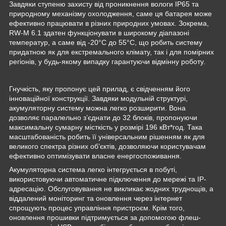
Завдяки ступеню захисту від проникнення вологи IP65 та
природному механізму охолодження, саме ця батарея може
ефективно працювати в різних природних умовах. Зокрема,
RW-M 6.1 здатен функціонувати в широкому діапазоні
температур, а саме від -20°C до 55°C, що робить систему
придатною як для екстремального клімату, так і для помірних
регіонів, у будь-якому випадку гарантуючи відмінну роботу.
Гнучкість, яку пропонує цей прилад, є свідченням його
інноваційної конструкції. Завдяки модульній структурі,
акумуляторну систему можна легко розширити. Вона
дозволяє паралельно з’єднати до 32 блоків, пропонуючи
максимальну сумарну місткість у розмірі 196 кВт*год. Така
масштабованість робить її універсальним рішенням як для
великого спектра різних об’єктів, дозволяючи користувачам
ефективно оптимізувати власне енергоспоживання.
Акумуляторна система легко інтегрується в побуті,
використовуючи автоматичне підключення до мережі та IP-
адресацію. Обслуговування не викликає жодних труднощів, а
віддалений моніторинг та оновлення через інтернет
спрощують процес управління пристроєм. Крім того,
оновлення прошивки підтримується за допомогою флеш-