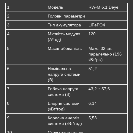
1
Модель
RW-M 6.1 Deye
2
Головні параметри
3
Тип акумулятора
LiFePO4
4
Місткість модуля
120
(А*год)
5
Масштабованість
Макс. 32 шт.
паралельно (196
кВт*рік)
6
Номінальна
51,2
напруга системи
(В)
7
Робоча напруга
43,2 ≈ 57,6
системи (В)
8
Енергія системи
6,14
(кВт*год)
9
Корисна енергія
5,53
системи (кВт*год)
10
Струм заряджання