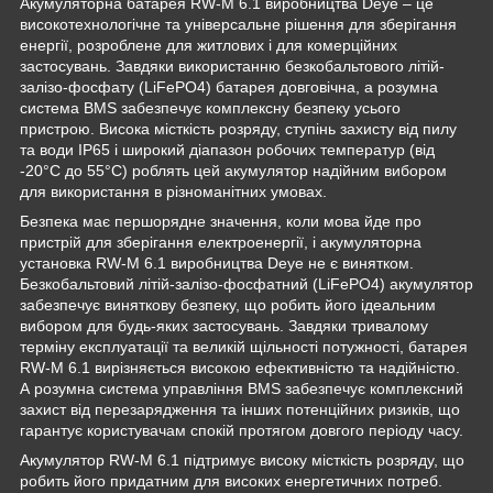
Акумуляторна батарея RW-M 6.1 виробництва Deye – це
високотехнологічне та універсальне рішення для зберігання
енергії, розроблене для житлових і для комерційних
застосувань. Завдяки використанню безкобальтового літій-
залізо-фосфату (LiFePO4) батарея довговічна, а розумна
система BMS забезпечує комплексну безпеку усього
пристрою. Висока місткість розряду, ступінь захисту від пилу
та води IP65 і широкий діапазон робочих температур (від
-20°C до 55°C) роблять цей акумулятор надійним вибором
для використання в різноманітних умовах.
Безпека має першорядне значення, коли мова йде про
пристрій для зберігання електроенергії, і акумуляторна
установка RW-M 6.1 виробництва Deye не є винятком.
Безкобальтовий літій-залізо-фосфатний (LiFePO4) акумулятор
забезпечує виняткову безпеку, що робить його ідеальним
вибором для будь-яких застосувань. Завдяки тривалому
терміну експлуатації та великій щільності потужності, батарея
RW-M 6.1 вирізняється високою ефективністю та надійністю.
А розумна система управління BMS забезпечує комплексний
захист від перезарядження та інших потенційних ризиків, що
гарантує користувачам спокій протягом довгого періоду часу.
Акумулятор RW-M 6.1 підтримує високу місткість розряду, що
робить його придатним для високих енергетичних потреб.