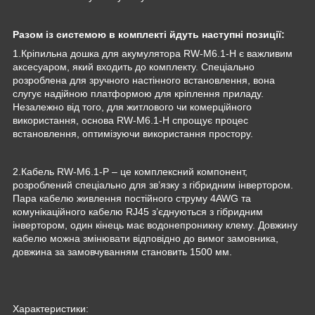
Разом із
системою
в комплекті йдуть наступні позиції:
1.Кріпильна дошка для акумулятора RW-M6.1-H є важливим
аксесуаром, який входить до комплекту. Спеціально
розроблена для зручного настінного встановлення, вона
слугує надійною платформою для кріплення приладу.
Незалежно від того, для житлового чи комерційного
використання, основа RW-M6.1-H спрощує процес
встановлення, оптимізуючи використання простору.
2.Кабель RW-M6.1-P – це комплексний компонент,
розроблений спеціально для зв’язку з гібридним інвертором.
Пара кабелю живлення постійного струму 4AWG та
комунікаційного кабелю RJ45 з’єднуються з гібридним
інвертором, один кінець має водонепроникну клему. Довжину
кабелю можна змінювати відповідно до вимог замовника,
довжина за замовчуванням становить 1500 мм.
Характеристики: