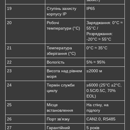
19
Ступінь захисту
IP65
корпусу IP
20
Робочі
Заряджання: 0°C ≈
температури (°C)
55°C /
Розряджання:
-20°C ≈ 55°C
21
Температура
0°C ≈ 35°C
зберігання (°C)
22
Вологість
5% ≈ 95%
23
Висота над рівнем
≤2000 м
моря
24
Термін служби
≥6000 (25°C ±2°C,
циклу
0.5C/0.5C, 70%
EOL)
25
Місце
На стіну, на
встановлення
підлогу
26
Порт зв’язку
CAN2.0, RS485
27
Гарантійний
5 років