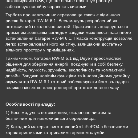
накопичувачів USB, що ще більше облегшує роботу і
забезпечує постійну справність системи.
Турбота про навколишнє середовище також є відмінною
рисою батареї RW-M 6.1. Весь модуль розроблений як
нетоксичний і екологічно чистий. Практичність поєднується з
приємним зовнішнім виглядом завдяки можливості настінного
встановлення батареї RW-M 6.1. Пласка конструкція дозволяє
легко встановлювати його на стіну, залишаючи достатньо
вільного простору у приміщеннях.
Таким чином, батарея RW-M 6.1 від Deye переосмислює
рішення для зберігання енергії, поєднуючи в собі безпеку,
надійність, гнучкість, зручність, екологічність та компактний
дизайн. Завдяки новітнім функціям та інноваційному дизайну,
акумулятор RW-M 6.1 готовий забезпечувати його володарів
великою кількістю електроенергії протягом довгого часу.
Особливості приладу:
1) Весь модуль є нетоксичним, екологічно чистим та
безпечним для навколишнього середовища.
2) Катодний матеріал виготовлений з LiFePO4 з безпечними
характеристиками та тривалим терміном служби.