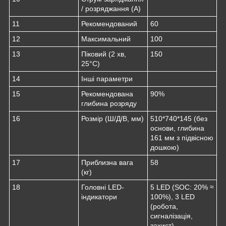
/ розряджання (А)
11
Рекомендований
60
12
Максимальний
100
13
Піковий (2 хв,
150
25°C)
14
Інші параметри
15
Рекомендована
90%
глибина розряду
16
Розмір (Ш/Д/В, мм)
510*740*145 (без
основи, глибина
161 мм з підвісною
дошкою)
17
Приблизна вага
58
(кг)
18
Головні LED-
5 LED (SOC: 20% ≈
індикатори
100%), 3 LED
(робота,
сигналізація,
захист)