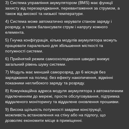
3) Система управління акумулятором (BMS) має функції
захисту від перезаряджання, перевантаження за струмом, а
також від високої та низької температури.
4) Система може автоматично керувати станом заряду і
розряду, а також балансувати струм і напругу кожного
елемента.
5) Гнучка конфігурація, кілька модулів акумулятора можуть
працювати паралельно для збільшення місткості та
потужності системи.
6) Прийнятий режим самоохолодження швидко знижує
загальний рівень шуму системи.
7) Модуль має менший саморозряд, до 6 місяців без
заряджання на полиці, без ефекту накопичення, відмінні
показники неглибокого заряду та розряду.
8) Комунікаційна адреса модуля акумулятора з автоматичним
підключенням до мережі, просте обслуговування, підтримка
віддаленого моніторингу та віддалене оновлення прошивки.
9) Висока щільність потужності завдяки конструкції,
можливість встановлення на стіну або на підлогу, що
дозволяє економити місце в приміщенні.