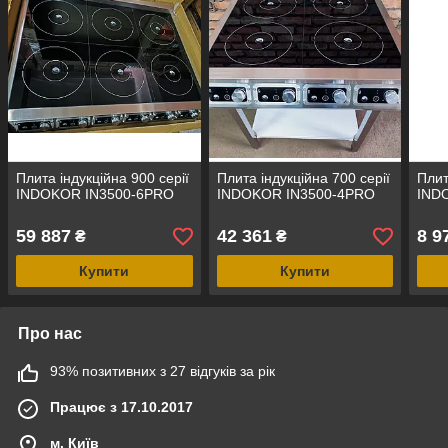
Плита індукційна 900 серії
Плита індукційна 700 серії
Плит
INDOKOR IN3500-6PRO
INDOKOR IN3500-4PRO
IND
59 887
42 361
8 9
₴
₴
Купити
Купити
Про нас
93% позитивних з 27 відгуків за рік
Працює з 17.10.2017
м. Київ