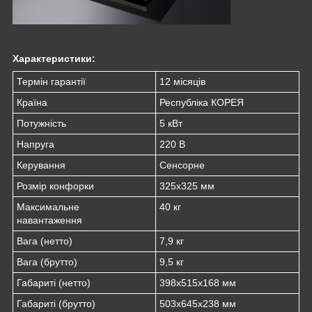
Характеристики:
Термін гарантії
12 місяців
Країна
Республіка КОРЕЯ
Потужність
5 кВт
Напруга
220 В
Керування
Сенсорне
Розмір конфорки
325х325 мм
Максимальне
40 кг
навантаження
Вага (нетто)
7,9 кг
Вага (брутто)
9,5 кг
Габариті (нетто)
398x515x168 мм
Габариті (брутто)
503x645x238 мм