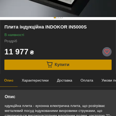
Плита індукційна INDOKOR IN5000S
В наявності
Роздріб
11 977
₴
Купити
Опис
Характеристики
Доставка
Оплата
Умови п
Опис
ндукційна плита - кухонна електрична плита, що розігріває
металевий посуд індукованими вихровими струмами, що
створюються високочастотним магнітним полем, частотою 21-