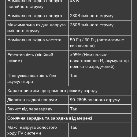
Номінальна вхідна напруга
48 В
постійного струму
Номінальна вхідна напруга
230В змінного струму
Максимальна вхідна напруга
280В змінного струму
змінного струму
Номінальна вхідна частота
50 Гц / 60 Гц (автоматичне
визначення)
Ефективність (лінійний
>95% (Номінальне
режим)
навантаження R, акумулятор
повністю заряджений)
Пропускна здатність без
Так
акумулятора
Характеристики програмного режиму заряду
Діапазон вхідної напруги
90-280В змінного струму
Захист від перезаряду
Так
Сонячна зарядка та зарядка від мережі
Макс. напруга холостого
Так
ходу PV системи