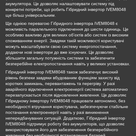
акумулятора. Це дозволяє налаштовувати систему під
конкретні потреби, що робить Гібридний інвертор IVEM8048
ще більш універсальним.
Ще однією перевагою Гібридного інвертора IVEM8048 є
можливість паралельного підключення до шести одиниць. Це
особливо важливо для великих об’єктів або систем із високим
споживанням енергії. Завдяки такій можливості користувачі
можуть масштабувати свою систему енергопостачання,
додаючи нові інвертори до вже існуючих. Це дозволяє
збільшити загальну потужність системи та забезпечити
безперебійне електропостачання навіть у великих установках.
Гібридний інвертор IVEM8048 також забезпечує високий
рівень безпеки завдяки вбудованим функціям захисту від
коротких замикань, перевантажень та перегріву. У разі
аварійного відключення електроенергії система автоматично
перезапускається після відновлення живлення. Це дозволяє
Гібридному інвертору IVEM8048 працювати автономно, без
необхідності втручання користувача, забезпечуючи стабільне
постачання електроенергії навіть у разі виникнення
непередбачуваних ситуацій. Додатково, Гібридний інвертор
IVEM8048 підтримує роботу без акумуляторів, що дозволяє
використовувати його для забезпечення безперебійного
живлення без необхідності встановлення батарей.