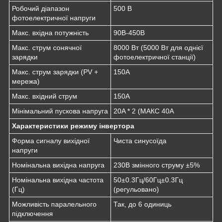
Робочий діапазон
500 В
фотоелектричної напруги
Макс. вхідна потужність
90В-450В
Макс. струм сонячної
8000 Вт (5000 Вт для однієї
зарядки
фотоелектричної станції)
Макс. струм зарядки (PV +
150A
мережа)
Макс. вхідний струм
150A
Мінімальний пускова напруга
20A * 2 (МАКС 40A
Характеристики режиму інвертора
Форма сигналу вихідної
Чиста синусоїда
напруги
Номінальна вихідна напруга
230В змінного струму ±5%
Номінальна вихідна частота
50±0.3Гц/60Гц±0.3Гц
(Гц)
(регульовано)
Можливість паралельного
Так, до 6 одиниць
підключення