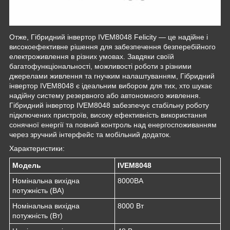
Отже, Гібридний інвертор IVEM8048 Felicity — це надійне і
високоефективне рішення для забезпечення безперебійного
електроживлення в різних умовах. Завдяки своїй
багатофункціональності, можливості роботи з різними
джерелами живлення та гнучким налаштуванням, Гібридний
інвертор IVEM8048 є ідеальним вибором для тих, хто шукає
надійну систему резервного або автономного живлення.
Гібридний інвертор IVEM8048 забезпечує стабільну роботу
підключених пристроїв, високу ефективність використання
сонячної енергії та повний контроль над енергоспоживанням
через зручний інтерфейс та мобільний додаток.
Характеристики:
Модель
IVEM8048
Номінальна вихідна
8000ВА
потужність (ВА)
Номінальна вихідна
8000 Вт
потужність (Вт)