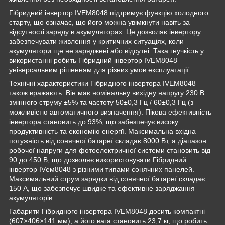
Гібридний інвертор IVEM8048 підтримує функцію холодного
старту, що означає, що його можна увімкнути навіть за
відсутності заряду в акумуляторах. Це дозволяє інвертору
забезпечувати живлення у критичних ситуаціях, коли
акумулятори ще не заряджені або відсутні. Така гнучкість у
використанні робить Гібридний інвертор IVEM8048
універсальним рішенням для різних умов експлуатації.
Технічні характеристики Гібридного інвертора IVEM8048
також вражають. Він має номінальну вихідну напругу 230 В
змінного струму ±5% та частоту 50±0,3 Гц / 60±0,3 Гц (з
можливістю автоматичного визначення). Пікова ефективність
інвертора становить до 93%, що забезпечує високу
продуктивність та економію енергії. Максимальна вхідна
потужність від сонячної батареї складає 8000 Вт, а діапазон
робочої напруги для фотоелектричної системи становить від
90 до 450 В, що дозволяє використовувати Гібридний
інвертор IVем8048 з різними типами сонячних панелей.
Максимальний струм зарядки від сонячної батареї складає
150 А, що забезпечує швидке та ефективне заряджання
акумуляторів.
Габарити Гібридного інвертора IVEM8048 досить компактні
(607×406×141 мм), а його вага становить 23,7 кг, що робить