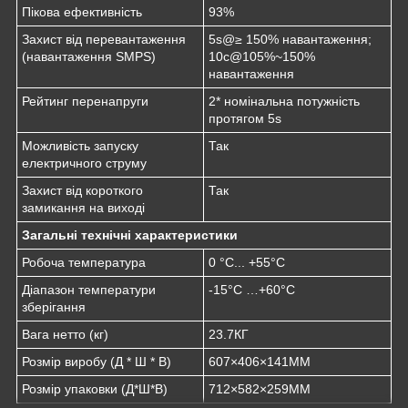
Пікова ефективність
93%
Захист від перевантаження
5s@≥ 150% навантаження;
(навантаження SMPS)
10с@105%~150%
навантаження
Рейтинг перенапруги
2* номінальна потужність
протягом 5s
Можливість запуску
Так
електричного струму
Захист від короткого
Так
замикання на виході
Загальні технічні характеристики
Робоча температура
0 °C... +55°C
Діапазон температури
-15°C …+60°C
зберігання
Вага нетто (кг)
23.7КГ
Розмір виробу (Д * Ш * В)
607×406×141MM
Розмір упаковки (Д*Ш*В)
712×582×259MM