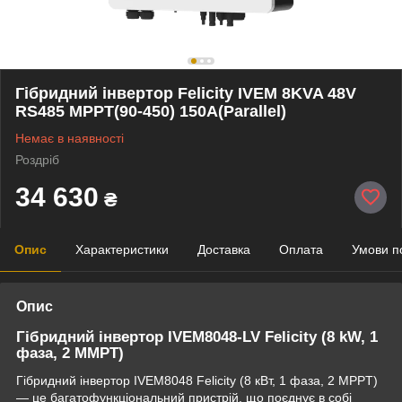
Гібридний інвертор Felicity IVEM 8KVA 48V
RS485 MPPT(90-450) 150A(Parallel)
Немає в наявності
Роздріб
34 630
₴
Опис
Характеристики
Доставка
Оплата
Умови п
Опис
Гібридний інвертор IVEM8048-LV Felicity (8 kW, 1
фаза, 2 MMPT)
Гібридний інвертор IVEM8048 Felicity (8 кВт, 1 фаза, 2 MPPT)
— це багатофункціональний пристрій, що поєднує в собі