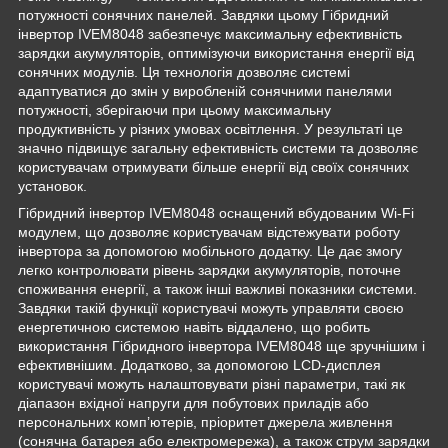
потужності сонячних панелей. Завдяки цьому Гібридний
інвертор IVEM8048 забезпечує максимальну ефективність
зарядки акумуляторів, оптимізуючи використання енергії від
сонячних модулів. Ця технологія дозволяє системі
адаптуватися до змін у виробленій сонячними панелями
потужності, зберігаючи при цьому максимальну
продуктивність у різних умовах освітлення. У результаті це
значно підвищує загальну ефективність системи та дозволяє
користувачам отримувати більше енергії від своїх сонячних
установок.
Гібридний інвертор IVEM8048 оснащений вбудованим Wi-Fi
модулем, що дозволяє користувачам відстежувати роботу
інвертора за допомогою мобільного додатку. Це дає змогу
легко контролювати рівень зарядки акумуляторів, поточне
споживання енергії, а також інші важливі показники системи.
Завдяки такій функції користувачі можуть управляти своєю
енергетичною системою навіть віддалено, що робить
використання Гібридного інвертора IVEM8048 ще зручнішим і
ефективнішим. Додатково, за допомогою LCD-дисплея
користувачі можуть налаштовувати різні параметри, такі як
діапазон вхідної напруги для побутових приладів або
персональних комп’ютерів, пріоритет джерела живлення
(сонячна батарея або електромережа), а також струм зарядки