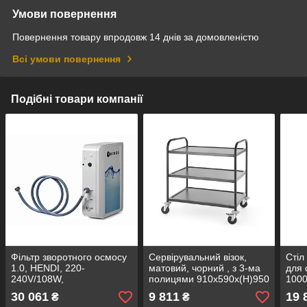
Умови повернення
Повернення товару впродовж 14 днів за домовленістю
Всі умови повернення
Подібні товари компанії
Фільтр зворотного осмосу
Сервірувальний візок,
Стіл
1.0, HENDI, 220-
матовий, чорний , з 3-ма
для 
240V/108W,
полицями 910x590x(H)950
1000
360x130x(H)465mm
811320 Hendi
Hend
30 061
9 811
19 
₴
₴
238035 Hendi