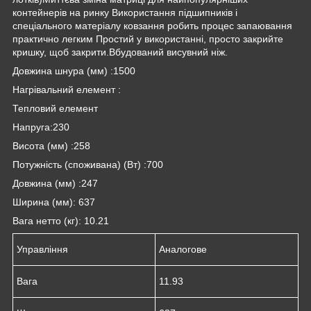
контейнерів на ринку Використання підшипників і
спеціального матеріалу ковзання робить процес запаювання
практично легким Простий у використанні, просто закрийте
кришку, щоб закрити.Вбудований висувний ніж.
Довжина шнура (мм) :1500
Нагрівальний елемент :
Тепловий елемент
Напруга:230
Висота (мм) :258
Потужність (споживана) (Вт) :700
Довжина (мм) :247
Ширина (мм): 637
Вага нетто (кг): 10.21
Управління
Аналогове
Вага
11.93