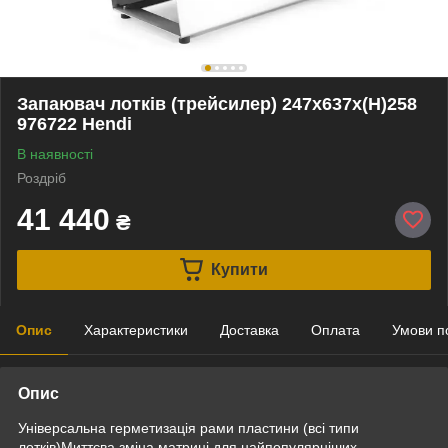
Запаювач лотків (трейсилер) 247x637x(H)258
976722 Hendi
В наявності
Роздріб
41 440
₴
Купити
Опис
Характеристики
Доставка
Оплата
Умови п
Опис
Універсальна герметизація рами пластини (всі типи
лотків)Миттєва зміна матриці для найпопулярніших