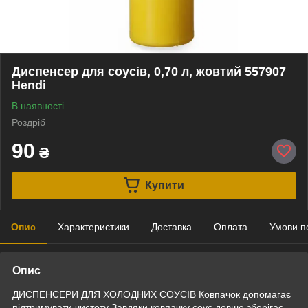
Диспенсер для соусів, 0,70 л, жовтий 557907
Hendi
В наявності
Роздріб
90
₴
Купити
Опис
Характеристики
Доставка
Оплата
Умови п
Опис
ДИСПЕНСЕРИ ДЛЯ ХОЛОДНИХ СОУСІВ Ковпачок допомагає
підтримувати чистоту Завдяки ковпачку соус довше зберігає