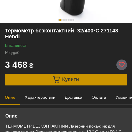
Термометр безконтактний -32/400°C 271148
Hendi
В наявності
Роздріб
3 468
₴
Купити
Опис
Характеристики
Доставка
Оплата
Умови п
Опис
ТЕРМОМЕТР БЕЗКОНТАКТНИЙ Лазерний покажчик для
точного виміру Діапазон температур: від -32 ° C до +400 ° C