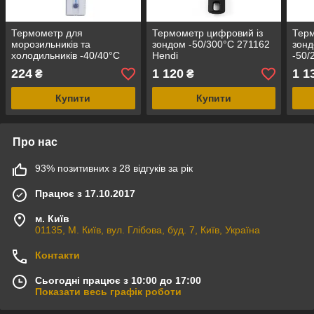
Термометр для
Термометр цифровий із
Терм
морозильників та
зондом -50/300°C 271162
зонд
холодильників -40/40°C
Hendi
-50/
271117 Hendi
224
1 120
1 1
₴
₴
Купити
Купити
Про нас
93% позитивних з 28 відгуків за рік
Працює з 17.10.2017
м. Київ
01135, М. Київ, вул. Глібова, буд. 7, Київ, Україна
Контакти
Сьогодні працює з 10:00 до 17:00
Показати весь графік роботи