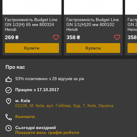
Гастроємність Budget Line
Гастроємність Budget Line
Гаст
GN 1/2(H) 65 мм 800324
GN 1/1(H)20 мм 800102
GN 2
Hendi
Hendi
Hend
269
358
358
₴
₴
Купити
Купити
Про нас
93% позитивних з 28 відгуків за рік
Працює з 17.10.2017
м. Київ
01135, М. Київ, вул. Глібова, буд. 7, Київ, Україна
Контакти
Сьогодні вихідний
Показати весь графік роботи