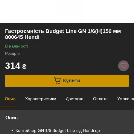
Гастроємність Budget Line GN 1/6(H)150 мм
800645 Hendi
В наявності
Роздріб
314
₴
Купити
Опис
Характеристики
Доставка
Оплата
Умови п
Опис
Контейнер GN 1/6 Budget Line від Hendi це