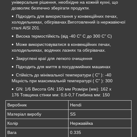
універсальне рішення, необхідне на кожній кухні, що
дозволяє безпечно зберігати продукти.
Підходить для використання у конвекційних печах,
холодильниках, обігрівачах.Виготовлений із нержавіючої
сталі AISI 201.
Висока термостійкість (від -40 C" C до 300 C" C)
Може використовуватися в конвекційних печах,
холодильниках, водяних лазнях та обігрівачах.
Закруглені краї для легкого очищення
Підходить для миття в посудомийних машинах
Стійкість до мінімальної температури ( C" ): -40
Міцність при максимальній температурі ( C" ): 300
GN: 1/6 Висота GN: 150 мм Розміри (мм): 162 х
176 Товщина стінки мм: 0,6-0,7 Глибина мм: 150
Виробник
Hendi
Матеріал виробу
SS
Колір
Нержавійка
Вага
0.335