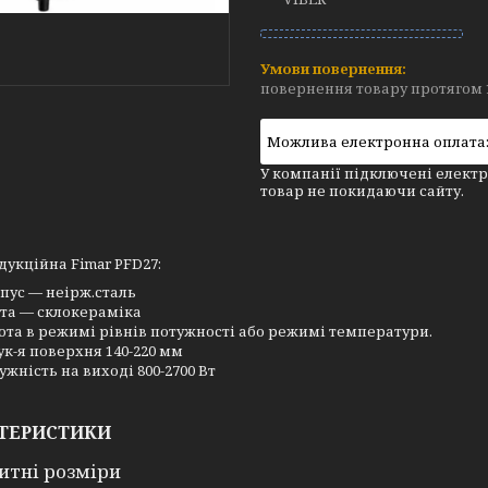
повернення товару протягом 
У компанії підключені електр
товар не покидаючи сайту.
дукційна Fimar PFD27:
пус — неірж.сталь
та — склокераміка
ота в режимі рівнів потужності або режимі температури.
ук-я поверхня 140-220 мм
ужність на виході 800-2700 Вт
ТЕРИСТИКИ
итні розміри