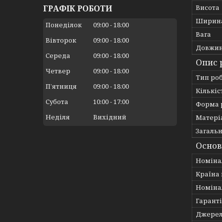
ГРАФІК РОБОТИ
Висота
Ширин
Понеділок
09:00
18:00
Вага
Вівторок
09:00
18:00
Довжи
Середа
09:00
18:00
Опис р
Четвер
09:00
18:00
Тип ро
Пʼятниця
09:00
18:00
Кількіс
Субота
10:00
17:00
Форма 
Неділя
Вихідний
Матері
Загальн
Основ
Номіна
Країна
Номіна
Гарант
Джерел