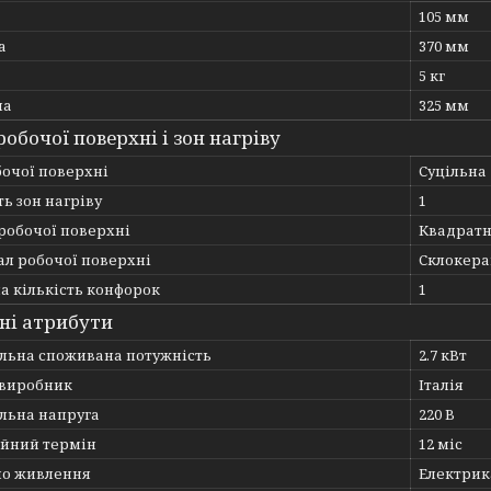
105 мм
а
370 мм
5 кг
на
325 мм
обочої поверхні і зон нагріву
бочої поверхні
Суцільна
ть зон нагріву
1
робочої поверхні
Квадрат
ал робочої поверхні
Склокера
а кількість конфорок
1
ні атрибути
льна споживана потужність
2.7 кВт
 виробник
Італія
льна напруга
220 В
ійний термін
12 міс
о живлення
Електрик