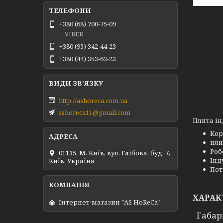
+380 (68) 700-75-09
VIBER
+380 (93) 342-44-23
+380 (44) 353-62-23
http://ashoreca.com.ua
ashoreca11@gmail.com
Плита ін
Кор
пли
Роб
01135, М. Київ, вул. Глібова, буд. 7,
Інд
Київ, Україна
Пот
ХАРАК
Інтернет-магазин "AS HoReCa"
Габар