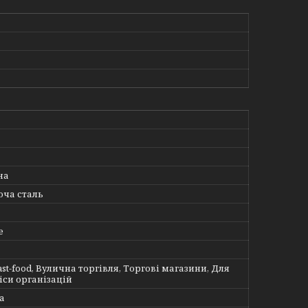
на
ча сталь
е
ast-food, Вулична торгівля, Торгові магазини, Для
іси організацій
а