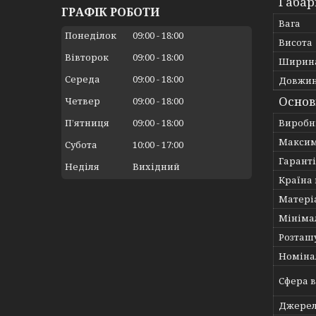
Габар
ГРАФІК РОБОТИ
Вага
Понеділок
09:00
18:00
Висота
Вівторок
09:00
18:00
Ширин
Середа
09:00
18:00
Довжи
Основ
Четвер
09:00
18:00
Пʼятниця
09:00
18:00
Виробн
Максим
Субота
10:00
17:00
Гарант
Неділя
Вихідний
Країна
Матері
Мініма
Розташ
Номіна
Сфера 
Джерел