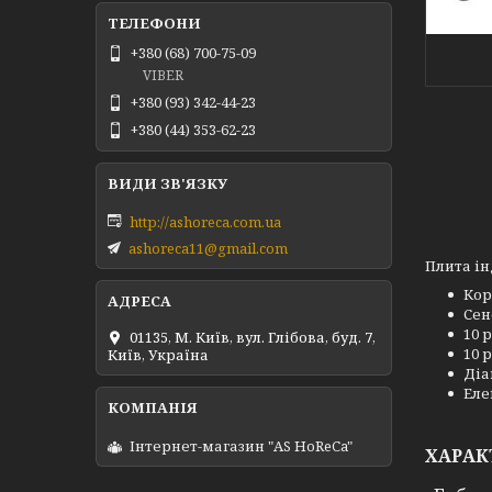
+380 (68) 700-75-09
VIBER
+380 (93) 342-44-23
+380 (44) 353-62-23
http://ashoreca.com.ua
ashoreca11@gmail.com
Плита ін
Кор
Сен
10 р
01135, М. Київ, вул. Глібова, буд. 7,
10 
Київ, Україна
Діа
Еле
Інтернет-магазин "AS HoReCa"
ХАРАК