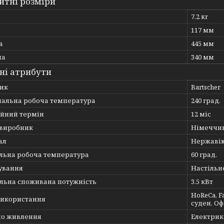
итні розміри
7.2 кг
117 мм
а
445 мм
на
340 мм
ні атрибути
ик
Bartscher
альна робоча температура
240 град.
ійний термін
12 міс
 виробник
Німеччи
ал
Нержавію
льна робоча температура
60 град.
ування
Настільн
льна споживана потужність
3.5 кВт
HoReCa, F
використання
суден, Оф
о живлення
Електрик