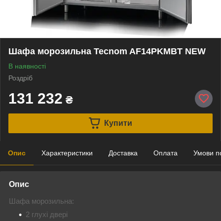
Шафа морозильна Tecnom AF14PKMBT NEW
В наявності
Роздріб
131 232
₴
Купити
Опис
Характеристики
Доставка
Оплата
Умови п
Опис
Шафа морозильна:
2 глухі двері