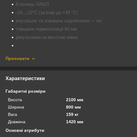
6 полиць GN2/1
-18...-22*С (за tнар до +43 °C)
внутрішнє та зовнішнє оздоблення — н/с
товщина термоізоляції 60 мм
регульовані за висотою ніжки
Приховати
Характеристики
Габаритні розміри
Висота
2100 мм
Ширина
800 мм
Вага
159 кг
Довжина
1420 мм
Основні атрибути