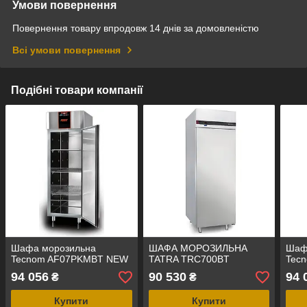
Умови повернення
Повернення товару впродовж 14 днів за домовленістю
Всі умови повернення
Подібні товари компанії
Шафа морозильна
ШАФА МОРОЗИЛЬНА
Шаф
Tecnom AF07PKMBT NEW
TATRA TRC700BT
Tec
94 056
90 530
94 
₴
₴
Купити
Купити