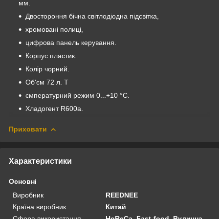
мм.
Двостороння бічна світлодіодна підсвітка,
хромовані полиці,
цифрова панель керування.
Корпус пластик.
Колір чорний.
Об'єм 72 л. Т
ємпературний режим 0...+10 °C.
Хладогент R600a.
Приховати
Характеристики
Основні
Виробник
REEDNEE
Країна виробник
Китай
Сфера використання
HoReCa, Fast-food, Вулична