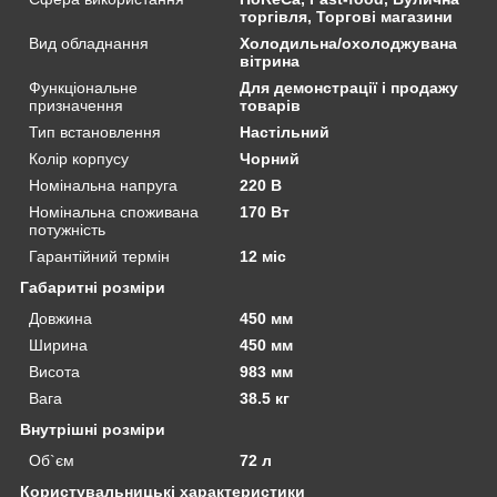
торгівля, Торгові магазини
Вид обладнання
Холодильна/охолоджувана
вітрина
Функціональне
Для демонстрації і продажу
призначення
товарів
Тип встановлення
Настільний
Колір корпусу
Чорний
Номінальна напруга
220 В
Номінальна споживана
170 Вт
потужність
Гарантійний термін
12 міс
Габаритні розміри
Довжина
450 мм
Ширина
450 мм
Висота
983 мм
Вага
38.5 кг
Внутрішні розміри
Об`єм
72 л
Користувальницькі характеристики