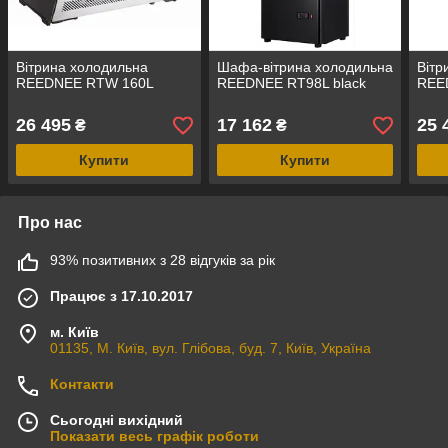
Вітрина холодильна
Шафа-вітрина холодильна
Вітр
REEDNEE RTW 160L
REEDNEE RT98L black
REE
26 495
17 162
25 
₴
₴
Купити
Купити
Про нас
93% позитивних з 28 відгуків за рік
Працює з 17.10.2017
м. Київ
01135, М. Київ, вул. Глібова, буд. 7, Київ, Україна
Контакти
Сьогодні вихідний
Показати весь графік роботи