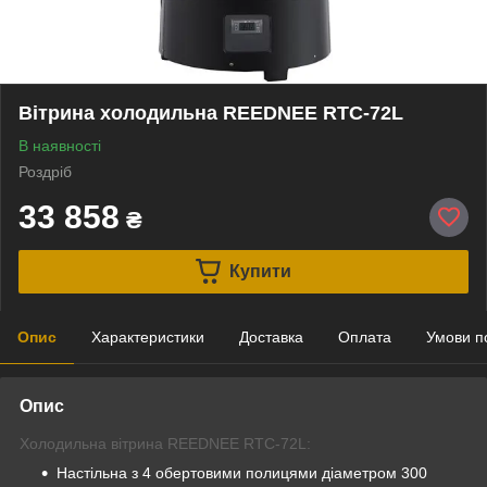
Вітрина холодильна REEDNEE RTC-72L
В наявності
Роздріб
33 858
₴
Купити
Опис
Характеристики
Доставка
Оплата
Умови п
Опис
Холодильна вітрина REEDNEE RTC-72L:
Настільна з 4 обертовими полицями діаметром 300