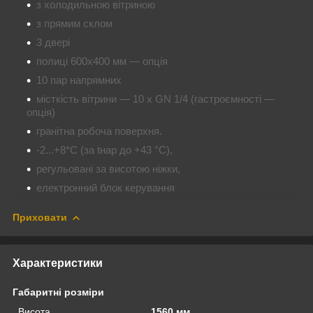
з холодильною вітриною
з прямим склом
3 двері
полиці 600х400 мм — опція
10 пар напрямних
місткість вітрини — 10 х GN 1/4 (гастроємності —
опція)
гранітна робоча поверхня.
-2...+8*С (за tнар до +43 °C),
регульовані за висотою ніжки,
електронний блок керування
Приховати
Характеристики
Габаритні розміри
Висота
1560 мм