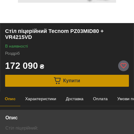
Стіл піцерійний Tecnom PZ03MID80 +
VR4215VD
В наявності
Роздріб
172 090
₴
Купити
Опис
Характеристики
Доставка
Оплата
Умови п
Опис
Стіл піцерійний: