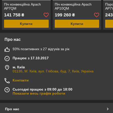
Піч конвекційна Apach
Піч конвекційна Apach
Паро
AP7QM
AP10QM
AP7
141 758
199 260
243
₴
₴
Купити
Купити
Про нас
93% позитивних з 27 відгуків за рік
Працює з 17.10.2017
м. Київ
01135, М. Київ, вул. Глібова, буд. 7, Київ, Україна
Контакти
Сьогодні працює з 09:00 до 18:00
Показати весь графік роботи
Про нас