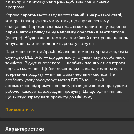
натиснути на кнопку один раз, щоб викликати номер
програми.
Корпус пароконвестомату виготовлений із неіржавкої сталі,
камера із заокругленими кутами, що сприяє легкому
очищенню. Пароконвектомат має інжекторний тип утворення
пари й автоматичну зміну напрямку обертання вентилятора
(реверс). Вбудована автоматична мийка й електронна панель
керування істотно полегшить роботу на кухні.
Пароконвектомати Apach обладнані температурним зондом із
функцією DELTA to — що дає змогу готувати їжу з особливою
точністю. Відчутна перевага — неабияк зменшуються втрати
під час смаження. Щойно досягається задана температура
всередині продукту — піч автоматично вимикається. На
особливу увагу заслуговує метод DELTA to — який
автоматично підтримує невелику різницю між температурами
робочої камери та всередині продукту. Це ще один чинник,
що знижує втрату ваги продукту до мінімуму.
Приховати
Характеристики