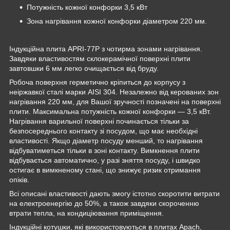
Потужність кожної конфорки 3,5 кВт
Зона нагрівання кожної конфорки діаметром 220 мм.
Індукційна плита APRI-77P з чотирма зонами нагрівання.
Завдяки властивостям склокерамічної поверхні плити
завтовшки 6 мм легко очищається від бруду.
Робоча поверхня герметично кріпиться до корпусу з
неіржавкої сталі марки AISI 304. Незалежно від керованих зон
нагрівання 220 мм, для Вашої зручності позначені на поверхні
плити. Максимальна потужність кожної конфорки — 3,5 кВт.
Нагрівання варильної поверхні починається тільки за
безпосереднього контакту зі посудом, що має необхідні
властивості. Якщо діаметр посуду менший, то нагрівання
відбуватиметься тільки в зоні контакту. Вимкнення плити
відбувається автоматично, у разі зняття посуду, і швидко
остигає в вимкненому стані, що знижує ризик отримання
опіків.
Всі описані властивості дають змогу істотно скоротити витрати
на електроенергію до 50%, а також завдяки скороченню
втрати тепла, на кондиціювання приміщення.
Індукційні котушки, які використовуються в плитах Apach,