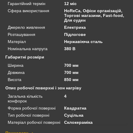
Гарантійний термін
12 міс
Сфера використання
HoReCa, Офіси організацій,
Торгові магазини, Fast-food,
Для суден
Джерело живлення
Електрика
Розташування
Підлогове
Матеріал
Нержавіюча сталь
Номінальна напруга
380 В
Габаритні розміри
Ширина
700 мм
Довжина
700 мм
Висота
850 мм
Опис робочої поверхні і зон нагріву
Загальна кількість
4
конфорок
Форма робочої поверхні
Квадратна
Тип робочої поверхні
Суцільна
Матеріал робочої поверхні
Склокераміка
Приховати