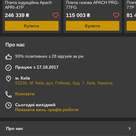
Плита індукційна Apach
Плита газова APACH PRG-
Плит
APRI-47P
77FG
77P
246 339
115 003
81 
₴
₴
Купити
Купити
Про нас
93% позитивних з 28 відгуків за рік
Працює з 17.10.2017
м. Київ
01135, М. Київ, вул. Глібова, буд. 7, Київ, Україна
Контакти
Сьогодні вихідний
Показати весь графік роботи
Про нас