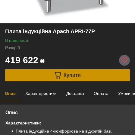
Плита індукційна Apach APRI-77P
В наявності
Роздріб
419 622
₴
Купити
Опис
Характеристики
Доставка
Оплата
Умови п
Опис
Характеристики:
Плита індукційна 4-конфоркова на відкритій базі.