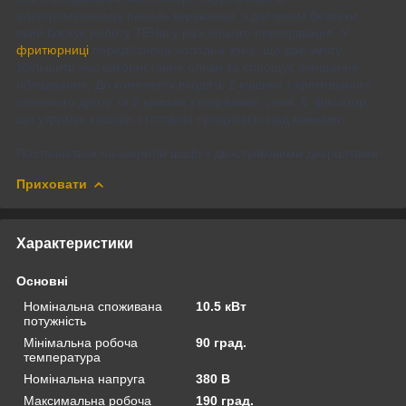
електромеханічну панель керування, з датчиком безпеки,
який блокує роботу ТЕНів у разі їхнього перегрівання. У
фритюрниці
передбачена холодна зона, що дає змогу
збільшити час використання оливи та спрощує очищення
обладнання. До комплекту входять 2 кошики з хромованого
сталевого дроту та 2 кришки з неіржавкої сталі. Є фіксатор,
що утримує кошики з готовою продукцією над ваннами.
Постачається на закритій шафі з двостулковими дверцятами.
Приховати
Характеристики
Основні
Номінальна споживана
10.5 кВт
потужність
Мінімальна робоча
90 град.
температура
Номінальна напруга
380 В
Максимальна робоча
190 град.