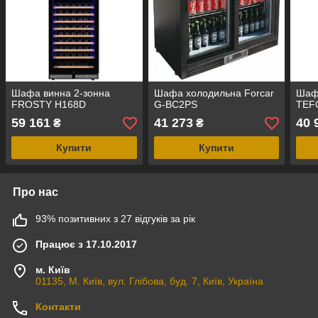
Шафа винна 2-зонна
Шафа холодильна Forcar
Шаф
FROSTY H168D
G-BC2PS
TEF
59 161
41 273
40 
₴
₴
Купити
Купити
Про нас
93% позитивних з 27 відгуків за рік
Працює з 17.10.2017
м. Київ
01135, М. Київ, вул. Глібова, буд. 7, Київ, Україна
Контакти