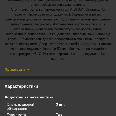
вітрині зберігається сама начинка.
Столи виготовлені з неіржавкої сталі AISI 304. Стільниця їх
граніту. Примусове охолодження. Вбудований агрегат.
Електронний цифровий термостат. Підігрівання за контуром дверей
для усунення конденсату. Автоматична відтайка хітером і з
автоматичним контролем температури розморожування.
Автоматичне випаровування конденсату. Випарник захищений від
корозії. Самозакривні двері з поворотним механізмом. Корпус з
округленими кутами. Двері, легко взаємозамінні модулем із двома
або трьома ящиками. Ізоляція 50 мм. Максимальна екологічна
температура +43 °C. Ніжки з неіржавкої сталі, регульовані за
висотою.
Приховати
Характеристики
Додаткові характеристики
Кількість дверей
3 шт.
обладнання
Термометр
Так