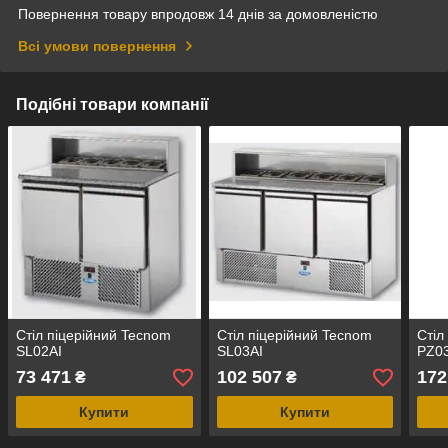
Повернення товару впродовж 14 днів за домовленістю
Всі умови повернення
Подібні товари компанії
Стіл піцерійний Tecnom
Стіл піцерійний Tecnom
Стіл
SL02AI
SL03AI
PZ0
73 471
102 507
172
₴
₴
Купити
Купити