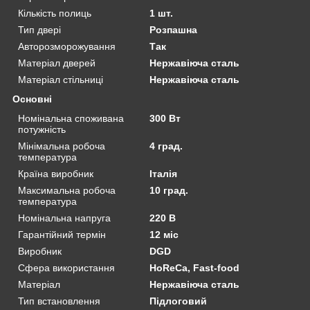
Кількість полиць
1 шт.
Тип двері
Розпашна
Авторозморожування
Так
Матеріал дверей
Нержавіюча сталь
Матеріал стільниці
Нержавіюча сталь
Основні
Номінальна споживана
300 Вт
потужність
Мінімальна робоча
4 град.
температура
Країна виробник
Італія
Максимальна робоча
10 град.
температура
Номінальна напруга
220 В
Гарантійний термін
12 міс
Виробник
DGD
Сфера використання
HoReCa, Fast-food
Матеріал
Нержавіюча сталь
Тип встановлення
Підлоговий