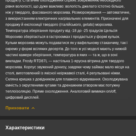
продукту. Статичне охолодження сприяє збереженню необхідного
рівня вологості, що дуже важливо: вологість джелато істотно більше,
ніж у твердого, фасованого морозива. Розморожування — автоматичне,
з використанням електричних нагрівальних елементів. Призначені для
продажу й експозиції твердого (італійського, gelato) морозива.
Температура зберігання продукту від -18 до -25 градусів Цельсія
Морозиво зберігається в гастроємках і продається у формі кульок.
Кульки морозива можуть подаватися як у вафельному стаканчику, так і
окремо у формі всіляких десертів. До того ж усі моделі мають у нижній
частині камери зберігання, температура в яких — та ж, що в зоні
викладки. Frosty RTD87L — настільна 1-ярусна вітрина для твердого
морозива. Корпус звужений донизу, завдяки чому займає мало місця на
столі, виготовлений із якісної неіржавкої сталі, 4 регульовані ніжки.
Скляна кришка з довідником для плавного відкривання. Охолоджувана
ємність з округленими кутами та дренажним отвором має потужну
теплоізоляцію. Пряме охолодження. Аналоговий вимикач on/off,
цифровий дисплей.
Приховати
Характеристики