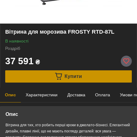
Вітрина для морозива FROSTY RTD-87L
В наявності
Роздріб
37 591
₴
Купити
Опис
Характеристики
Доставка
Оплата
Умови п
Опис
Вітрина для тих, хто робить перші кроки в джелато-бізнесі. Елегантний
дизайн, плавні лінії, що не мають погляду деталей: вся увага —