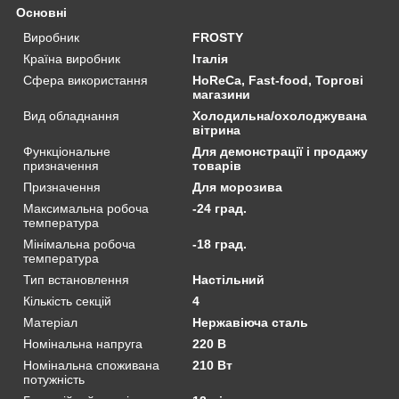
Основні
Виробник
FROSTY
Країна виробник
Італія
Сфера використання
HoReCa, Fast-food, Торгові
магазини
Вид обладнання
Холодильна/охолоджувана
вітрина
Функціональне
Для демонстрації і продажу
призначення
товарів
Призначення
Для морозива
Максимальна робоча
-24 град.
температура
Мінімальна робоча
-18 град.
температура
Тип встановлення
Настільний
Кількість секцій
4
Матеріал
Нержавіюча сталь
Номінальна напруга
220 В
Номінальна споживана
210 Вт
потужність