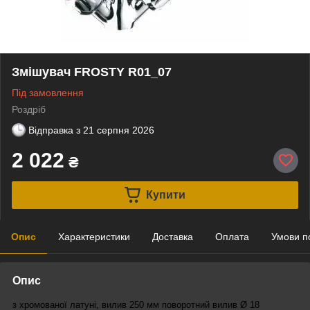
Змішувач FROSTY R01_07
Під замовлення
Роздріб
Відправка з
21 серпня 2026
2 022
₴
Купити
Опис
Характеристики
Доставка
Оплата
Умови п
Опис
з хромованої латуні, вилив 250 мм
поворотний вилив Ø 18