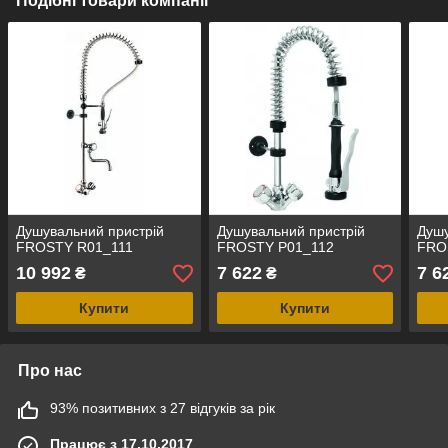
Подібні товари компанії
Душувальний пристрій
Душувальний пристрій
Душу
FROSTY R01_111
FROSTY P01_112
FRO
10 992
7 622
7 6
₴
₴
Купити
Купити
Про нас
93% позитивних з 27 відгуків за рік
Працює з 17.10.2017