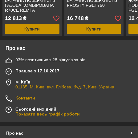
БАГАЧНА ПОВЕРХНІСТЬ
БАГАЧНА ПОВЕРХНІСТЬ
ЖАР
ГАЗОВА КОМБІРОВАНА
FROSTY FGET750
ПОВ
R70CE REMTA
FGE
ком
12 813
16 748
12 
₴
₴
Купити
Купити
Про нас
93% позитивних з 28 відгуків за рік
Працює з 17.10.2017
м. Київ
01135, М. Київ, вул. Глібова, буд. 7, Київ, Україна
Контакти
Сьогодні вихідний
Показати весь графік роботи
Про нас