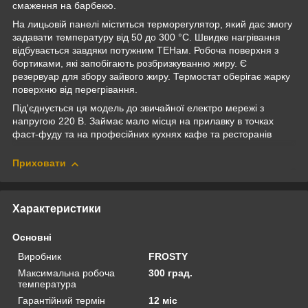
смаження на барбекю.
На лицьовій панелі міститься терморегулятор, який дає змогу
задавати температуру від 50 до 300 °C. Швидке нагрівання
відбувається завдяки потужним ТЕНам. Робоча поверхня з
бортиками, які запобігають розбризкуванню жиру. Є
резервуар для збору зайвого жиру. Термостат оберігає жарку
поверхню від перегрівання.
Під'єднується ця модель до звичайної електро мережі з
напругою 220 В. Займає мало місця на прилавку в точках
фаст-фуду та на професійних кухнях кафе та ресторанів
Приховати
Характеристики
Основні
Виробник
FROSTY
Максимальна робоча
300 град.
температура
Гарантійний термін
12 міс