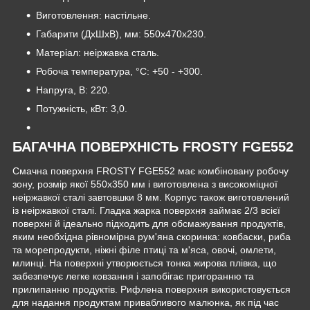
Виготовлення: настільне.
Габарити (ДхШхВ), мм: 550х470х230.
Матеріал: неіржавка сталь.
Робоча температура, °C: +50 - +300.
Напруга, В: 220.
Потужність, кВт: 3,0.
БАГАЧНА ПОВЕРХНІСТЬ FROSTY FGE552
Смачна поверхня FROSTY FGE552 має комбіновану робочу
зону, розмір якої 550х350 мм і виготовлена з високоміцної
неіржавкої сталі завтовшки 8 мм. Корпус також виготовлений
із неіржавкої сталі. Гладка жарка поверхня займає 2/3 всієї
поверхні й ідеально підходить для обсмажування продуктів,
яким необхідна рівномірна рум'яна скоринка: ковбаски, риба
та морепродукти, ніжні філе птиці та м'яса, овочі, омлети,
млинці. На поверхні утворюється тонка жирова плівка, що
забезпечує легке ковзання і запобігає пригоранню та
прилипанню продуктів. Рифлена поверхня використовується
для надання продуктам привабливого малюнка, як під час