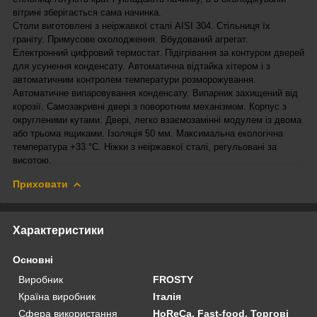
вітрині зберігається сама начинка.
Столи виготовлені з неіржавкої сталі AISI 304. Стільниця їх
граніту. Примусове охолодження. Вбудований агрегат.
Електронний цифровий термостат. Підігрівання за контуром дверей
для усунення конденсату. Автоматична відтайка хітером і з
автоматичним контролем температури розморожування.
Автоматичне випаровування конденсату. Випарник захищений від
корозії. Самозакривні двері з поворотним механізмом. Корпус з
округленими кутами. Двері, легко взаємозамінні модулем із двома
або трьома ящиками. Ізоляція 50 мм. Максимальна екологічна
температура +33 °C. Ніжки з неіржавкої сталі, регульовані за
висотою.
Приховати
Характеристики
Основні
Виробник
FROSTY
Країна виробник
Італія
Сфера використання
HoReCa, Fast-food, Торгові