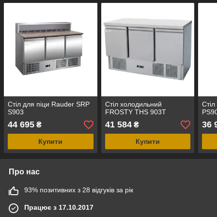
Стіл для піци Rauder SRP
Стіл холодильний
Стіл
S903
FROSTY THS 903T
PS9
44 695
41 584
36 
₴
₴
Купити
Купити
Про нас
93% позитивних з 28 відгуків за рік
Працює з 17.10.2017