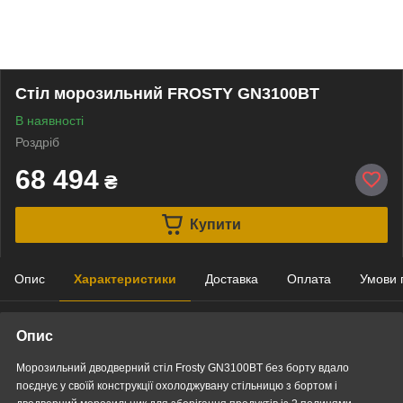
Стіл морозильний FROSTY GN3100BT
В наявності
Роздріб
68 494
₴
Купити
Опис
Характеристики
Доставка
Оплата
Умови 
Опис
Морозильний дводверний стіл Frosty GN3100BT без борту вдало
поєднує у своїй конструкції охолоджувану стільницю з бортом і