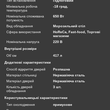
Тип встановлення
Підлоговий
Мінімальна робоча
-18 град.
температура
Номінальна споживана
650 Вт
потужність
Вид обладнання
Морозильний стіл
Сфера використання
HoReCa, Fast-food, Торгові
магазини
Номінальна напруга
220 В
Внутрішні розміри
Об`єм
417 л
Додаткові характеристики
Спосіб відкриття дверей
Розпашна
Матеріал стільниці
Нержавіюча сталь
Матеріал дверей
Нержавіюча сталь
Кількість дверей
3 шт.
обладнання
Користувальницькі характеристики
Тип охолодження
примусове