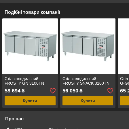
Подібні товари компанії
Стіл холодильний
Стіл холодильний
Стіл
FROSTY GN 3100TN
FROSTY SNACK 3100TN
G-G
58 694
56 050
65 
₴
₴
Купити
Купити
Про нас