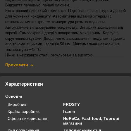
Відкриття передньої панелі ключем.
Електронний цифровий термостат. Підігрівання за контуром дверей
для усунення конденсату. Автоматична відтайка хітером і з
автоматичним контролем температури розморожування.
Автоматичне випаровування конденсату. Випарник захищений від
корозії. Самозакривні двері з поворотним механізмом. Корпус з
округленими кутами. Двері, легко взаємозамінні модулем із двома
або трьома ящиками. Ізоляція 50 мм. Максимальна навколишня
температура +43 °C.
Ніжки з неіржавкої сталі, регульовані за висотою.
Приховати
Характеристики
Основні
Виробник
FROSTY
Країна виробник
Італія
Сфера використання
HoReCa, Fast-food, Торгові
магазини
Вид обладнання
Холодильний стіл