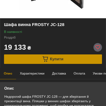
Шафа винна FROSTY JC-128
В наявності
Роздріб
19 133
₴
Купити
Опис
Характеристики
Доставка
Оплата
Умови п
Опис
Недорогий шафа FROSTY JC-128 — для зберігання й
презентації вина. Пляшки у винних шафах зберігають у
горизонтальному положенні, щоб пробка не розсихалася.