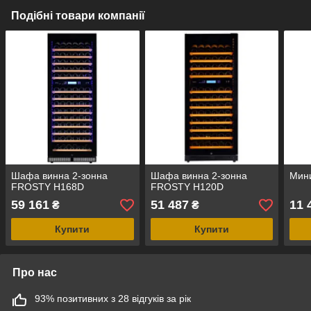
Подібні товари компанії
Шафа винна 2-зонна
Шафа винна 2-зонна
Мин
FROSTY H168D
FROSTY H120D
59 161
51 487
11 
₴
₴
Купити
Купити
Про нас
93% позитивних з 28 відгуків за рік