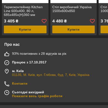
Термоконтейнер Kitchen
Стіл виробничий Україна
Стіл
Line 600х400, 80 л,
1500х600х850
100
685x485x(H)360 мм
707944 Hendi
3 405
4 480
3 7
₴
₴
Купити
Купити
Про нас
93% позитивних з 28 відгуків за рік
Працює з 17.10.2017
м. Київ
01135, М. Київ, вул. Глібова, буд. 7, Київ, Україна
Контакти
Сьогодні вихідний
Показати весь графік роботи