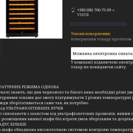
+380 (68) 700-75-09
VIBER
повернення товару протягом 
У компанії підключені електр
товар не покидаючи сайту.
ЕРАТУРНИХ РЕЖИМА ОДНОВА
вачі знають, що для червоного та білого вина необхідні різні у
турними зонами дає змогу підтримувати 2 різних температурні
жди зберігатиметься саме так, як потрібно.
від УЛЬТРАФІОЛТИВНИХ ЛУЧІВ
 склопакети з захистом від ультрафіолетових променів, якими
 розміщення винної шафи без втрати умов зберігання та дозрів
РАДУС БІЛЬШЕ
а шафа обладнана високоточною системою контролю температу