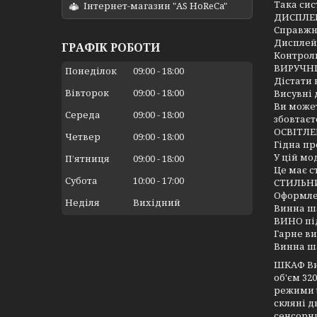
Така сис
Інтернет-магазин "AS HoReCa"
ДИСПЛЕ
Справжні
Дисплей 
ГРАФІК РОБОТИ
Контролю
ВИРУЧН
Понеділок
09:00
18:00
Дістати 
Вівторок
09:00
18:00
Висувні 
Ви может
Середа
09:00
18:00
збовтаєт
ОСВІТЛЕ
Четвер
09:00
18:00
Гідна пр
У цій мо
Пʼятниця
09:00
18:00
Це має с
Субота
10:00
17:00
СТИЛЬН
Оформлен
Неділя
Вихідний
Винна ша
ВИНО пі
Гарне ви
Винна ша
ШКАФ В
об'єм 32
режими t°
скляні д
сенсорни