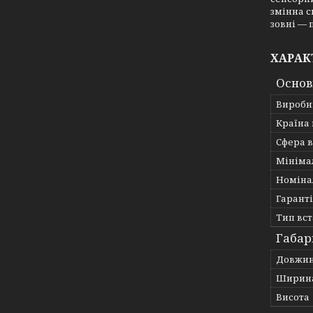
змінна с
зовні —
ХАРАК
Основ
Виробн
Країна
Сфера 
Мініма
Номіна
Гарант
Тип вс
Габар
Довжи
Ширин
Висота