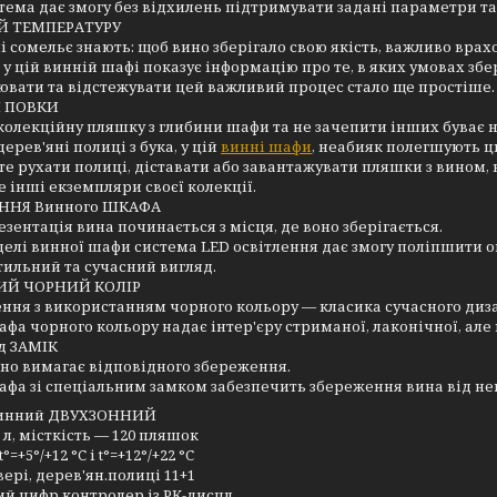
тема дає змогу без відхилень підтримувати задані параметри та
Й ТЕМПЕРАТУРУ
 сомельє знають: щоб вино зберігало свою якість, важливо врахо
у цій винній шафі показує інформацію про те, в яких умовах збе
вати та відстежувати цей важливий процес стало ще простіше.
І ПОВКИ
колекційну пляшку з глибини шафи та не зачепити інших буває 
дерев'яні полиці з бука, у цій
винні шафи
, неабияк полегшують ц
е рухати полиці, діставати або завантажувати пляшки з вином, н
е інші екземпляри своєї колекції.
ННЯ Винного ШКАФА
езентація вина починається з місця, де воно зберігається.
делі винної шафи система LED освітлення дає змогу поліпшити о
тильний та сучасний вигляд.
ИЙ ЧОРНИЙ КОЛІР
ня з використанням чорного кольору — класика сучасного диз
фа чорного кольору надає інтер'єру стриманої, лаконічної, але 
д ЗАМІК
но вимагає відповідного збереження.
фа зі спеціальним замком забезпечить збереження вина від не
инний ДВУХЗОННИЙ
0 л, місткість — 120 пляшок
=+5°/+12 °C і t°=+12°/+22 °C
вері, дерев'ян.полиці 11+1
й цифр.контролер із РК-диспл.