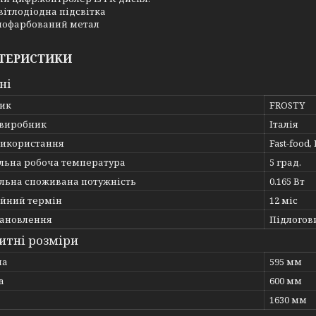
вітлодіодна підсвітка
 пофарбований метал
ТЕРИСТИКИ
ні
ик
FROSTY
 виробник
Італія
використання
Fast-food,
льна робоча температура
5 град.
льна споживана потужність
0.165 Вт
ійний термін
12 міс
тановлення
Підлогов
итні розміри
на
595 мм
а
600 мм
1630 мм