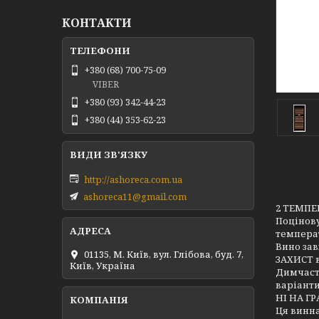
КОНТАКТИ
+380 (68) 700-75-09
VIBER
+380 (93) 342-44-23
+380 (44) 353-62-23
http://ashoreca.com.ua
ashoreca11@gmail.com
2 ТЕМП
Поцінову
темпера
Вино зав
01135, М. Київ, вул. Глібова, буд. 7,
ЗАХИСТ 
Київ, Україна
Димчасті
варіанти
НІ НА Г
Ця винн