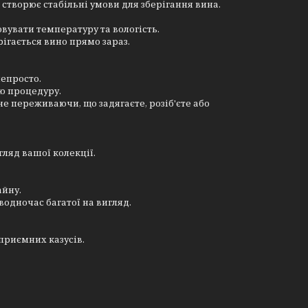
 створює стабільні умови для зберігання вина.
вувати температуру та вологість.
рігається вино прямо зараз.
непросто.
ю процедуру.
е переживаючи, що задягаєте, розіб'єте або
гляд вашої колекції.
айну.
водночас багатої на вигляд.
приємних казусів.