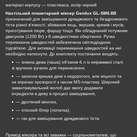
матеріал корпусу — пластмаса, колір чорний
Настільний планетарний міксер Gemlux GL-SM6.8B
призначений для замішування дріжджового та бездрожевого
тіста різної в'язкості, збивання яєць, вершків, кремів і мусів,
приготування пюре, фаршу тощо. Він обладнаний потужним
двигуном (1200 Вт) з 8 швидкостями обертання. Ручка
перемикача швидкостей забезпечена світлодіодною
підсвіткою. Для активації перемикання швидкостей на неї
необхідно натиснути. До комплекту постачання входять:
— знімна дежа (чаша) об'ємом 6 л із неіржавкої сталі
зі зручною ручкою для перенесення,
— захисна кришка дежі з недорогого, але міцного та
не втрачає прозорості з часом MS-пластику. Широкий
завантажувальний жолоб дає змогу додавати
інгредієнти в дежу в процесі замішування,
— дротяний віночок,
— плоский бітер (лопатка),
— гак для замішування дріжджового тіста.
Привод міксера та всі заважки — суцільнометалеві, що