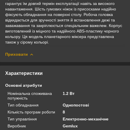
гарантує їм довгий термін експлуатації навіть за високого
навантаження. Шість гумових ніжок із присосками надійно
фіксують обладнання на поверхні столу. Робоча головка
відкидається для зручності зняття й встановлення дежі та
заважавання та закріплюється спеціальним важелем. Корпус
виготовлений із міцного та надійного ABS-пластику чорного
кольору. Ця модель планетарного міксера представлена
також у сірому кольорі.
Приховати
Характеристики
Основні атрибути
Номінальна споживана
1.2 Вт
потужність
Тип обладнання
Однопостові
Кількість програм роботи
8
Тип управління
Електронно-механічне
Виробник
Gemlux