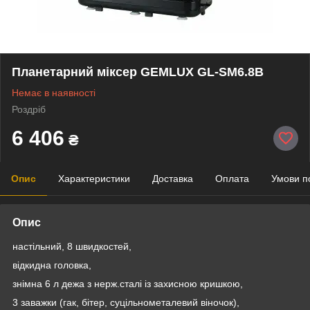
Планетарний міксер GEMLUX GL-SM6.8B
Немає в наявності
Роздріб
6 406
₴
Опис
Характеристики
Доставка
Оплата
Умови п
Опис
настільний, 8 швидкостей,
відкидна головка,
знімна 6 л дежа з нерж.сталі із захисною кришкою,
3 заважки (гак, бітер, суцільнометалевий віночок),