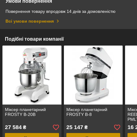
Умови повернення
Повернення товару впродовж 14 днів за домовленістю
Всі умови повернення
Подібні товари компанії
Міксер планетарний
Міксер планетарний
Мікс
FROSTY B-20B
FROSTY B-8
REED
PML
27 584
25 147
16 
₴
₴