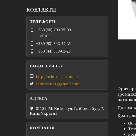
КОНТАКТИ
+380 (68) 700-75-09
VIBER
+380 (93) 342-44-23
+380 (44) 353-62-23
http://ashoreca.com.ua
ashoreca11@gmail.com
Фритюрни
громадсь
нагріван
До компл
01135, М. Київ, вул. Глібова, буд. 7,
Київ, Україна
Кран для
О
Те
Роз