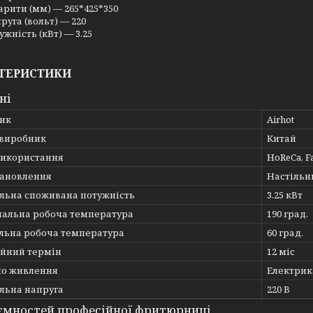
арити (мм) — 265*425*350
руга (вольт) — 220
ужність (кВт) — 3.25
ТЕРИСТИКИ
ні
ик
Airhot
 виробник
Китай
використання
HoReCa, Fa
тановлення
Настільн
льна споживана потужність
3.25 кВт
альна робоча температура
190 град.
льна робоча температура
60 град.
ійний термін
12 міс
о живлення
Електрик
льна напруга
220 В
ємностей професійної фритюрниці