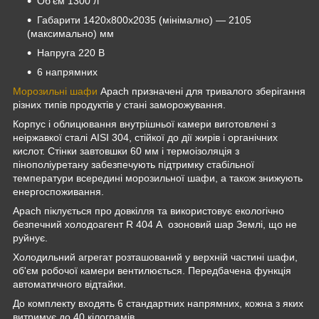
Об'єм 1300 л
Габарити 1420х800х2035 (мінімално) — 2105
(максимально) мм
Напруга 220 В
6 напрямних
Морозильні шафи
Apach призначені для тривалого зберігання
різних типів продуктів у стані заморожування.
Корпус і облицювання внутрішньої камери виготовлені з
неіржавкої сталі AISI 304, стійкої до дії жирів і органічних
кислот. Стінки завтовшки 60 мм і термоізоляція з
пінополіуретану забезпечують підтримку стабільної
температури всередині морозильної шафи, а також знижують
енергоспоживання.
Apach піклується про довкілля та використовує екологічно
безпечний холодоагент R 404 А озоновий шар Землі, що не
руйнує.
Холодильний агрегат розташований у верхній частині шафи,
об'єм робочої камери вентилюється. Передбачена функція
автоматичного відтайки.
До комплекту входять 6 стандартних напрямних, кожна з яких
витримує до 40 кілограмів.