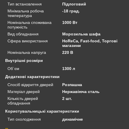
Тип встановлення
Підлоговий
Мінімальна робоча
-18 град.
температура
Номінальна споживана
1000 Вт
потужність
Вид обладнання
Морозильна шафа
Сфера використання
HoReCa, Fast-food, Торгові
магазини
Номінальна напруга
220 В
Внутрішні розміри
Об`єм
1300 л
Додаткові характеристики
Спосіб відкриття дверей
Розпашна
Матеріал дверей
Нержавіюча сталь
Кількість дверей
2 шт.
обладнання
Користувальницькі характеристики
Тип охолодження
динамічне