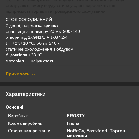
столу дають змогу вбудувати їх у єдині виробничі лінії
підприємств торгівлі та громадського харчування.
СТОЛ ХОЛОДИЛЬНИЙ
2 двері, неіржавка кришка
стільниця з полімеру 20 мм 900х140
отвори під 2хGN1/1 + 1хGN2/4
t°= +2°/+10 °C, об'єм 240 л
статичне охолодження з обдувом
t° довкілля +33 °C
матеріал — неірж.сталь
Приховати
Характеристики
Основні
Виробник
FROSTY
Країна виробник
Італія
Сфера використання
HoReCa, Fast-food, Торгові
магазини