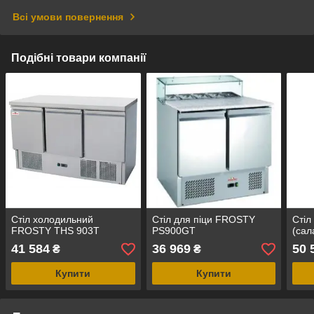
Всі умови повернення
Подібні товари компанії
Стіл холодильний
Стіл для піци FROSTY
Стіл
FROSTY THS 903T
PS900GT
(сал
41 584
36 969
50 
₴
₴
Купити
Купити